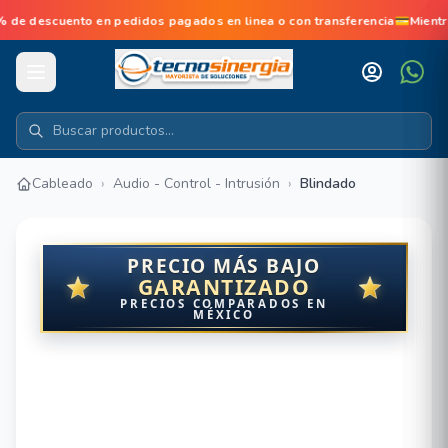
 descuento en pedidos pagados en linea o con transferencia💳Mientr
Cableado
›
Audio - Control - Intrusión
›
Blindado
PRECIO MÁS BAJO
GARANTIZADO
PRECIOS COMPARADOS EN
MÉXICO