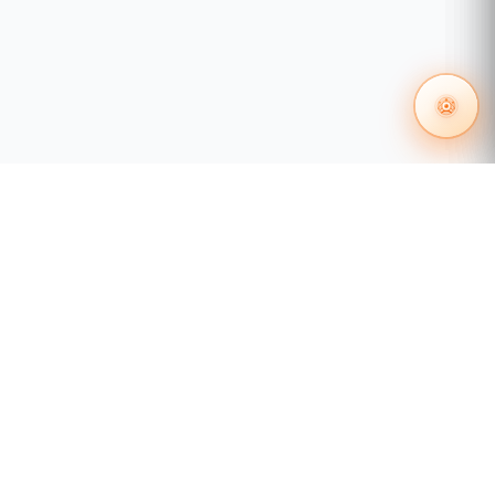
velocidad y la fiabilidad, especialmente
emparejado con SRS (sincronización GPS) para la
reutilización de canales.
Ultra resistente
El A5x, con su carcasa metálica de aluminio
fundido a presión, está diseñado y fabricado para
soportar los elementos exteriores más adversos.
Antena de alto rendimiento recomendada
Aunque casi cualquier antena 2x2 de terceros
funcionará con el A5x, la Mimosa N5-45x2 es la
más recomendada. Consigue toda la cobertura
terrestre de un sector, junto con el rechazo de
55 1204 8000
lóbulos laterales de una bocina.
distribuidores@tecnosinergia.com