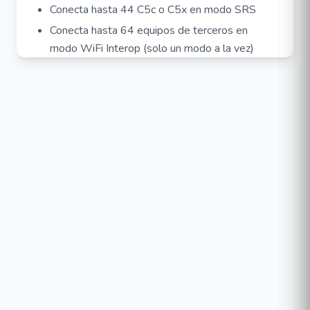
Conecta hasta 44 C5c o C5x en modo SRS
Conecta hasta 64 equipos de terceros en
modo WiFi Interop (solo un modo a la vez)
Amplíe su red PTMP de forma rentable
Compacto y potente, el A5x está diseñado para
aplicaciones punto a multipunto (PTMP) de torre y
poste de corto y largo alcance. En situaciones en
las que no se necesita la potencia y el alcance del
punto de acceso A5c 4x4, el A5x 2x2
conectorizado es la solución perfecta.
PTMP a una fracción del coste
Encontrar los puntos de acceso adecuados que
sean asequibles sin comprometer la calidad y el
rendimiento ha sido un dilema. El A5x cambia esa
situación. Es la solución ideal tanto si está