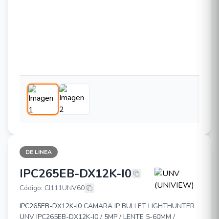
DE LINEA
IPC265EB-DX12K-I0
UNV (UNIVIEW) IPC265EB-DX12K-I
Código: CI111UNV60
IPC265EB-DX12K-I0
CAMARA IP BULLET LIGHTHUNTER
UNV IPC265EB-DX12K-I0 / 5MP / LENTE 5-60MM /