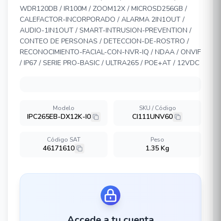
WDR120DB / IR100M / ZOOM12X / MICROSD256GB /
CALEFACTOR-INCORPORADO / ALARMA 2IN1OUT /
AUDIO-1IN1OUT / SMART-INTRUSION-PREVENTION /
CONTEO DE PERSONAS / DETECCION-DE-ROSTRO /
RECONOCIMIENTO-FACIAL-CON-NVR-IQ / NDAA / ONVIF
/ IP67 / SERIE PRO-BASIC / ULTRA265 / POE+AT / 12VDC
Modelo
SKU / Código
IPC265EB-DX12K-I0
CI111UNV60
Código SAT
Peso
46171610
1.35 Kg
Accede a tu cuenta