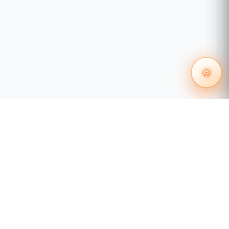
apropiado e imágenes extremadamente claras con
muy poca luz.
Smart
:
55 1204 8000
Conteo de personas.