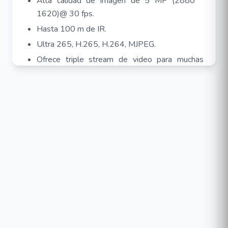
Alta calidad de imagen de 5 MP (2880 *
1620)@ 30 fps.
Hasta 100 m de IR.
Ultra 265, H.265, H.264, MJPEG.
Ofrece triple stream de video para muchas
soluciones de integraciones.
Zoom x12 (5 - 60 mm).
Tecnología Lighthunter.
Real WDR, 120 dB.
Soporta almacenamiento interno, de hasta 256
GB.
Alimentación: 12 VCD o PoE (802.3 at).
Analiticos basados en Deep Learning.
Protección IP67 e IK10.
Salida de video BNC (CVBS).
Audio E/S: 1/1.