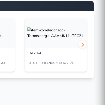
CAT2024
ST
JAX
CATALOGO TECNOSINERGIA 2024
SIR
STR
...
TAM