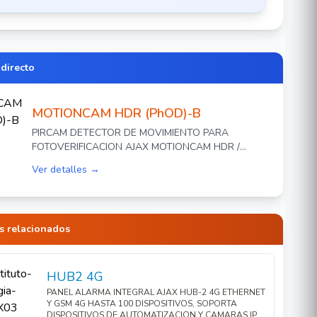
 directo
MOTIONCAM HDR (PhOD)-B
PIRCAM DETECTOR DE MOVIMIENTO PARA
FOTOVERIFICACION AJAX MOTIONCAM HDR /
NEGRO / PARA INTERIOR / FOTOGRAFIA BAJO
Ver detalles →
DEMANDA PHoD / INALAMBRICO CON TECNOLOGIA
HDR / CON ANGULO DE VISION DE 88.5 GRADOS /
DISTANCIA HASTA 1.7 KMS
s relacionados
HUB2 4G
PANEL ALARMA INTEGRAL AJAX HUB-2 4G ETHERNET
Y GSM 4G HASTA 100 DISPOSITIVOS, SOPORTA
DISPOSITIVOS DE AUTOMATIZACION Y CAMARAS IP