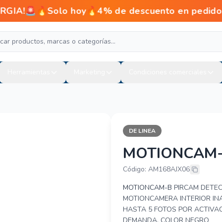
🔥Solo hoy🔥4% de descuento en pedidos paga
Herramientas
Marketing
Condiciones comerciales
DE LINEA
MOTIONCAM
AJAX MOTIO
Código: AM168AJX06
MOTIONCAM-B
PIRCAM DETEC
MOTIONCAMERA INTERIOR IN
HASTA 5 FOTOS POR ACTIVAC
DEMANDA, COLOR NEGRO