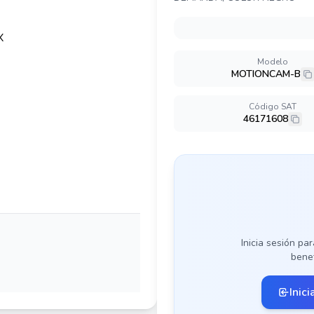
Modelo
MOTIONCAM-B
Código SAT
46171608
Inicia sesión par
benef
Inici