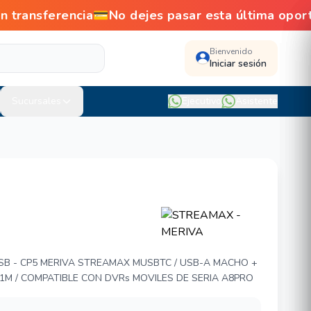
ansferencia💳No dejes pasar esta última opor
Bienvenido
Iniciar sesión
Sucursales
Ejecutivo
Asistente
 MERIVA MUSBTC
SB - CP5 MERIVA STREAMAX MUSBTC / USB-A MACHO +
/ 1M / COMPATIBLE CON DVRs MOVILES DE SERIA A8PRO