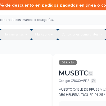
escuento en pedidos pagados en linea o con tr
Herramientas
Marketing
Condiciones comerciales
DE LINEA
MUSBTC
STREAMAX -
Código: CB060MER21
MUSBTC
CABLE DE PRUEBA U
DB9 HEMBRA, TJC3-7P-P1.25 