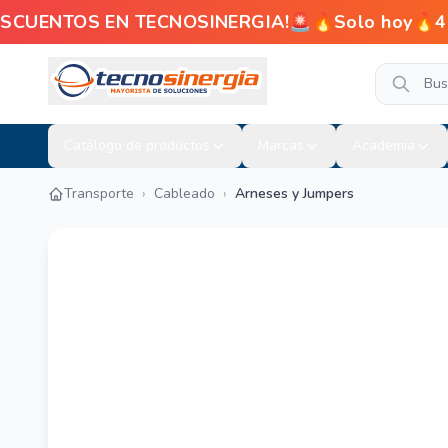
UENTOS EN TECNOSINERGIA!🚨🔥Solo hoy🔥4% de d
Catálogo de productos
Marcas
Academia
Transporte
›
Cableado
›
Arneses y Jumpers