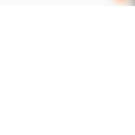
55 1204 8000
distribuidores@tecnosinergia.com
Acerca de Tecnosinergia
¿Quiénes somos?
Condiciones comerciales
Aviso de privacidad