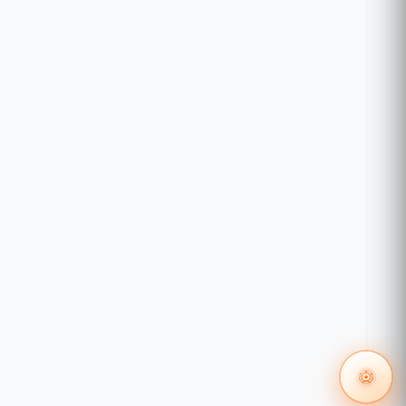
categoría 5, 5e o superior (máximo 100 m)
1000BASE-X: MMF, SMF
Puertos PoE (RJ45):
Estándar: compatible con 802.3at / af.
Puertos PoE : 24 puertos.
Suministro PoE: 250 W.
Montaje:
Montaje en rack.
Gestión centralizada:
Controlador Omada basado en la nube.
Controlador de hardware Omada (OC300).
Controlador de hardware Omada (OC200).
Controlador de software Omada.