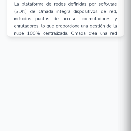
La plataforma de redes definidas por software
(SDN) de Omada integra dispositivos de red,
incluidos puntos de acceso, conmutadores y
enrutadores, lo que proporciona una gestión de la
nube 100% centralizada. Omada crea una red
altamente escalable, todo controlado desde una
única interfaz. Se proporcionan conexiones
inalámbricas y por cable perfectas, ideales para su
uso en hostelería, educación, comercio minorista,
oficinas y más.
Fuentes de alimentación redundantes
duales.
Dos fuentes de alimentación que se respaldan
entre sí lo convierten en una opción ideal para una
arquitectura de red confiable.
Carcaterísticas: