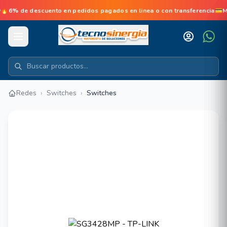
6% de descuento en pedidos pagados en linea o con transferencia💳M
Redes
›
Switches
›
Switches