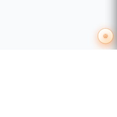
Gestión centralizada de la nube
: se integra
en Omada SDN para el acceso a la nube y la
gestión remota.
Administración independiente
: Web, CLI
(puerto de consola, Telnet, SSH), SNMP,
RMON e imagen dual brindan potentes
capacidades de administración.