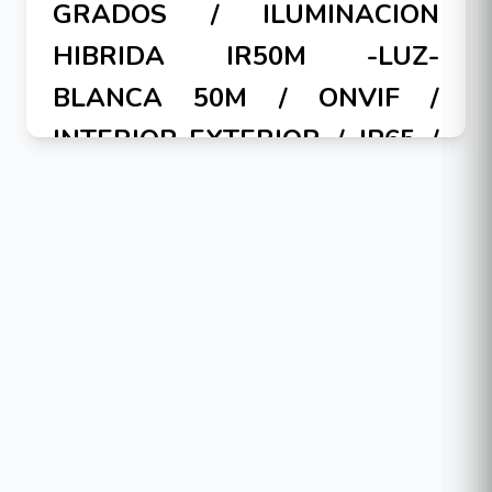
GRADOS / ILUMINACION
HIBRIDA IR50M -LUZ-
BLANCA 50M / ONVIF /
INTERIOR-EXTERIOR / IP65 /
POE-AF/AT / 12VCD
La TurretCam HL redefine la videovigilancia con
detección de movimiento precisa y reconocimiento
por IA de personas, vehículos y animales. La
tecnología de iluminación híbrida se adapta a las
condiciones de iluminación, cambiando de luz
infrarroja a luz blanca para capturar imágenes
nítidas y a todo color incluso en plena oscuridad.
Cuando se activa, la luz blanca también actúa como
elemento disuasorio activo. Como parte del
sistema Ajax, la cámara interactúa fácilmente con