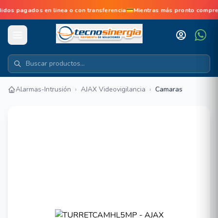
s pagados en linea o con transferencia💳Mientras más pronto compre
Alarmas-Intrusión
›
AJAX Videovigilancia
›
Camaras