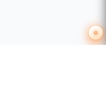
Imagen nítida en cualquier
iluminación o sitio
La iluminación híbrida en las cámaras TurretCam HL
cambia automáticamente entre luz infrarroja y
blanca en función del reconocimiento de objetos o
de la detección de movimiento. Esto garantiza una
alta calidad de imagen en condiciones de poca luz
y por la noche. La función proporciona imágenes a
todo color que ayudan a identificar la ropa, el color
del vehículo u otros detalles críticos. La repentina
luz blanca también puede actuar como elemento
disuasorio, haciendo que los intrusos se den
cuenta de que han sido detectados.