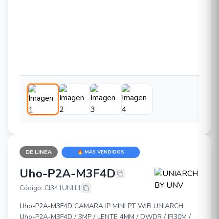
DE LINEA
🔥 MÁS VENDIDOS
Uho-P2A-M3F4D
UNIARCH BY UNV Uho-P2A-M3F4
Código: CI341UNI11
Uho-P2A-M3F4D
CAMARA IP MINI PT WIFI UNIARCH
Uho-P2A-M3F4D / 3MP / LENTE 4MM / DWDR / IR30M /