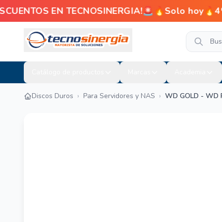
ENTOS EN TECNOSINERGIA!🚨🔥Solo hoy🔥4% de d
Catálogo de productos
Marcas
Academia
Discos Duros
›
Para Servidores y NAS
›
WD GOLD - WD 