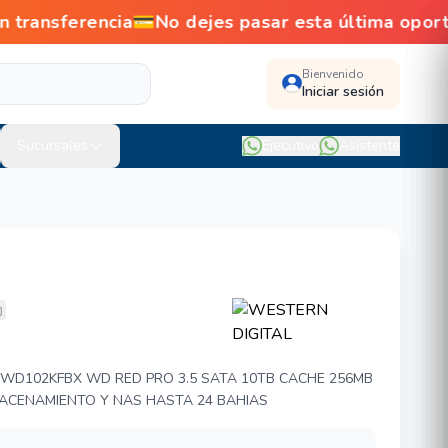
ansferencia💳No dejes pasar esta última oport
Bienvenido
Iniciar sesión
Sucursales
Ejecutivo
Asistente
GITAL WD102KFBX
WD102KFBX WD RED PRO 3.5 SATA 10TB CACHE 256MB
MACENAMIENTO Y NAS HASTA 24 BAHIAS