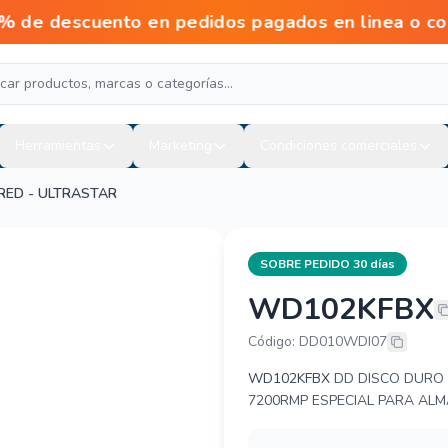
escuento en pedidos pagados en linea o con tr
Herramientas
Marketing
Condiciones comerciales
RED - ULTRASTAR
SOBRE PEDIDO 30 días
WD102KFBX
WESTERN DI
Código: DD010WDI07
WD102KFBX
DD DISCO DURO 
7200RMP ESPECIAL PARA AL