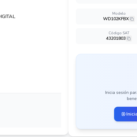
Modelo
WD102KFBX
Código SAT
43201803
Inicia sesión par
benef
Inici