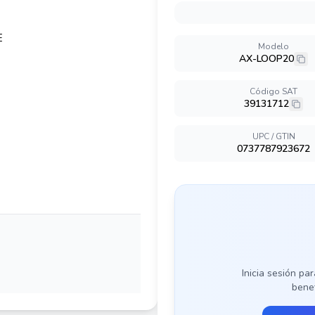
Modelo
AX-LOOP20
Código SAT
39131712
UPC / GTIN
0737787923672
Inicia sesión par
benef