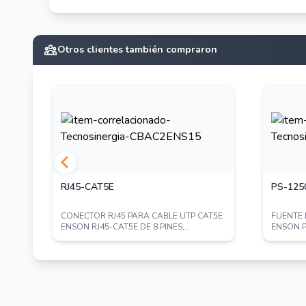
Otros clientes también compraron
RJ45-CAT5E
PS-125
CONECTOR RJ45 PARA CABLE UTP CAT5E
FUENTE
O
ENSON RJ45-CAT5E DE 8 PINES,
ENSON P
VELOCIDAD DE HAS...
CERTIFI