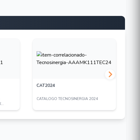
CAT2024
EN
-
CATALOGO TECNOSINERGIA 2024
CAJ
X
100
GRA