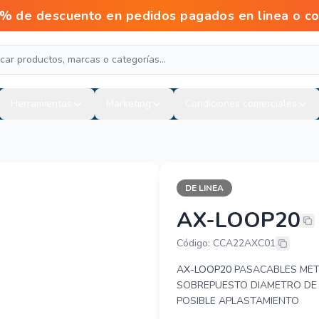
escuento en pedidos pagados en linea o con tr
Herramientas
Marketing
Condiciones comerciales
DE LINEA
AX-LOOP20
AXCEZE AX-
Código: CCA22AXC01
AX-LOOP20
PASACABLES MET
SOBREPUESTO DIAMETRO DE 
POSIBLE APLASTAMIENTO