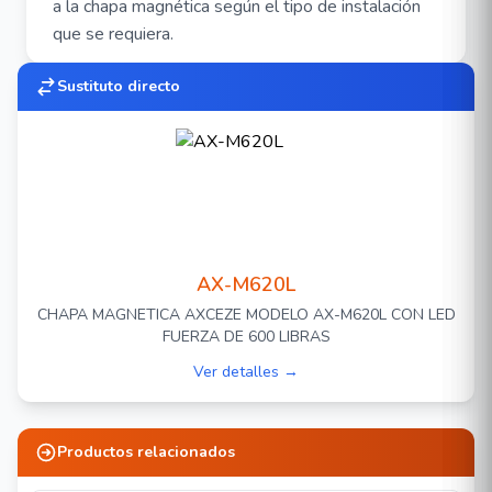
a la chapa magnética según el tipo de instalación
que se requiera.
Caracteristícas:
Sustituto directo
Dimensiones: 250 x 48 x 27.90 (mm)/ 180 x
38 x 11 (mm)
Fuerza de sujeción:600lbs (272Kg).
Alimentación:12 VDC/500 mA o 24 VDC/250
mA
Peso:2.1Kg
AX-M620L
Accesorios compatibles:
CHAPA MAGNETICA AXCEZE MODELO AX-M620L CON LED
FUERZA DE 600 LIBRAS
Bracket
AX-M620-U
Ver detalles →
Bracket
AX-M620-L
Bracket
AX-M620ZL
Productos relacionados
Bracket
AX-M620-ZLC
Bracket
AX-M620-GZ