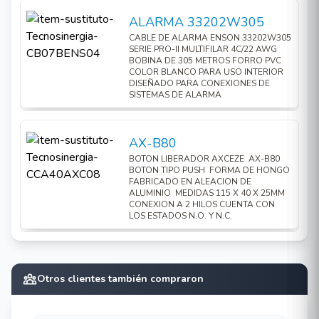
Cable de alarma
ALARMA 32202W305
ALARMA 33202W305
Caja para cierre de conexiones
ENS-PCB1010
CABLE DE ALARMA ENSON 33202W305
SERIE PRO-II MULTIFILAR 4C/22 AWG
Botón tipo hongo
AX-B55
BOBINA DE 305 METROS FORRO PVC
COLOR BLANCO PARA USO INTERIOR
Botón no touch
AX-TOUCH1
DISEÑADO PARA CONEXIONES DE
SISTEMAS DE ALARMA
Fuente
PSB-1204BACKUP
AX-B80
BOTON LIBERADOR AXCEZE AX-B80
BOTON TIPO PUSH FORMA DE HONGO
FABRICADO EN ALEACION DE
ALUMINIO MEDIDAS 115 X 40 X 25MM
CONEXION A 2 HILOS CUENTA CON
LOS ESTADOS N.O. Y N.C.
Otros clientes también compraron