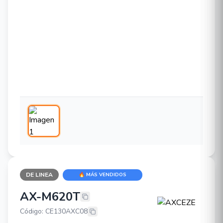
DE LINEA
🔥 MÁS VENDIDOS
AX-M620T
AXCEZE AX-M620T
Código: CE130AXC08