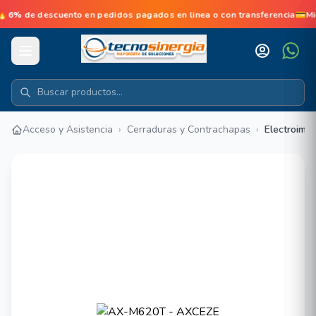
% de descuento en pedidos pagados en linea o con transferencia💳Mi
Acceso y Asistencia
›
Cerraduras y Contrachapas
›
Electroima