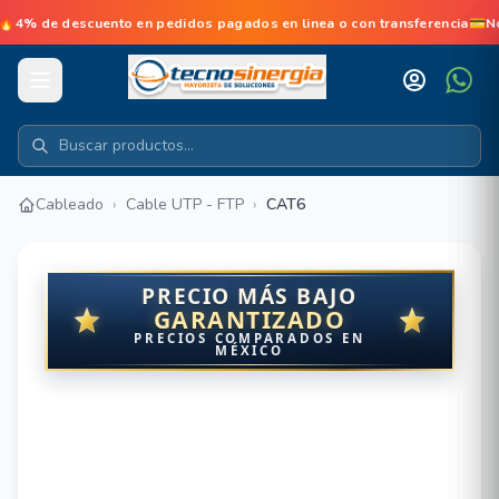
 descuento en pedidos pagados en linea o con transferencia💳No dej
Cableado
›
Cable UTP - FTP
›
CAT6
PRECIO MÁS BAJO
GARANTIZADO
PRECIOS COMPARADOS EN
MÉXICO