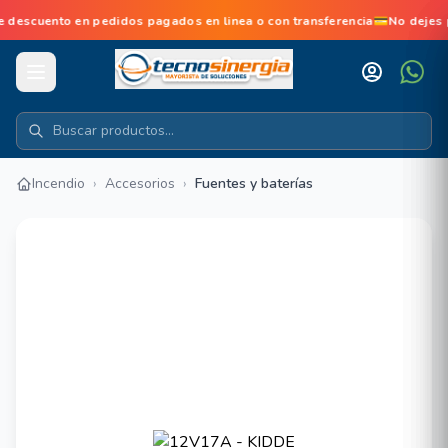
nto en pedidos pagados en linea o con transferencia💳No dejes pas
Incendio
›
Accesorios
›
Fuentes y baterías