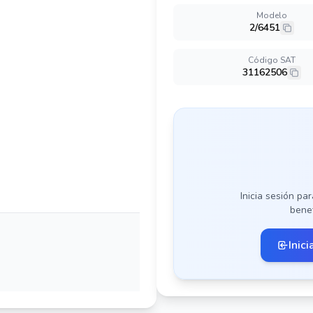
Modelo
2/6451
Código SAT
31162506
Inicia sesión par
benef
Inici