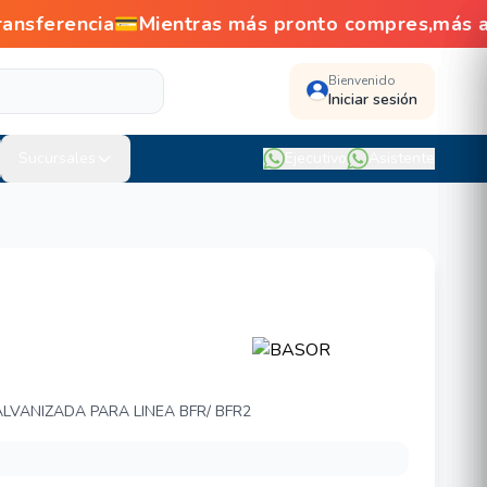
ransferencia💳Mientras más pronto compres,más
Bienvenido
Iniciar sesión
Sucursales
Ejecutivo
Asistente
1
LVANIZADA PARA LINEA BFR/ BFR2