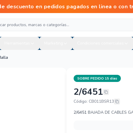
descuento en pedidos pagados en linea o con t
Herramientas
Marketing
Condiciones comerciales
alla
SOBRE PEDIDO 15 días
2/6451
BASOR 2/645
Código: CB011BSR13
2/6451
BAJADA DE CABLES GA