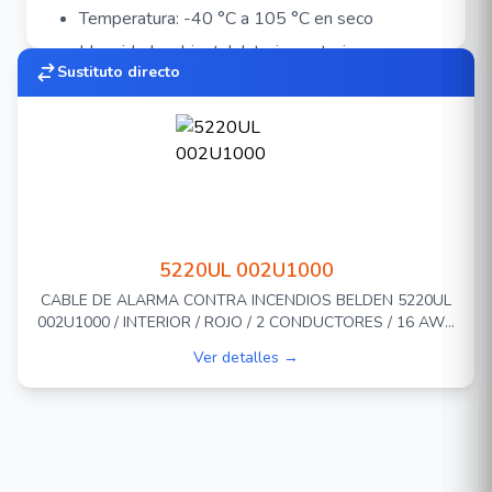
Temperatura: -40 °C a 105 °C en seco
Idoneidad ambiental: Interior, exterior
Sustituto directo
color azul
longitud 100 pies 30 metros
5220UL 002U1000
CABLE DE ALARMA CONTRA INCENDIOS BELDEN 5220UL
002U1000 / INTERIOR / ROJO / 2 CONDUCTORES / 16 AWG
/ SOLIDO / FORRO PVC / CMR - FPLR / EN CAJA / 1,000 PIES
Ver detalles →
305 METROS