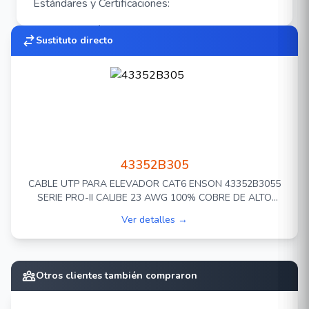
Estándares y Certificaciones:
ANSI EIA/TIA 568
Sustituto directo
ISO/IEC 11801
Accesorios para la instalacion
TENSOR
FLEJE DE ACERO
43352B305
CABLE UTP PARA ELEVADOR CAT6 ENSON 43352B3055
SERIE PRO-II CALIBE 23 AWG 100% COBRE DE ALTO
RENDIMIENTO BOBINA DE 305 METROS FORRO PVC
Ver detalles →
COLOR NEGRO CON 2 CABLEAS DE ACERO COMO
ARMADURA PARA SU USO EN ELEVADORES O CABLE
AEREO EN INTERIORES RECOMENDADO PARA CCTV,
VIDEO IP Y REDES BASE 10,100,1000
Otros clientes también compraron