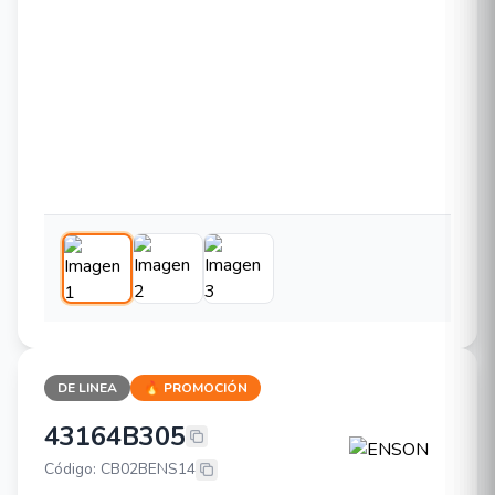
DE LINEA
🔥 PROMOCIÓN
43164B305
ENSON 43164B305
Código: CB02BENS14