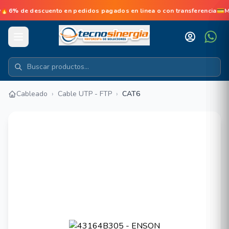
6% de descuento en pedidos pagados en linea o con transferencia💳M
Cableado
›
Cable UTP - FTP
›
CAT6