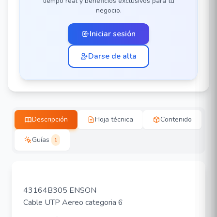
tiempo real y beneficios exclusivos para tu
negocio.
Iniciar sesión
Darse de alta
Descripción
Hoja técnica
Contenido
Guías
1
43164B305 ENSON
Cable UTP Aereo categoria 6