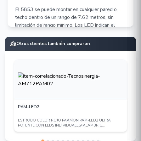
El 5853 se puede montar en cualquier pared o
techo dentro de un rango de 7.62 metros, sin
limitación de rango mínimo. Los LED indican el
modo de prueba, las alarmas y las condiciones de
problemas. Es compatible con todos los
Otros clientes también compraron
dispositivos inalámbricos de la serie 5800.
Especificaciones
El modo de prueba se puede activar de forma
remota con el comprobador FG-701
Cuatro configuraciones de sensibilidad
seleccionables (Máxima, Media, Baja y Mínima)
PAM-LED2
Detecta el sonido de una variedad de vidrio
(manipulado, cableado, laminado, placa
ESTROBO COLOR ROJO PAAMON PAM-LED2 ULTRA
ordinaria, etc.)
POTENTE CON LEDS INDIVIDUALES/ ALAMBRIC...
Procesador de señal FlexCore