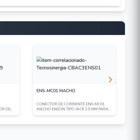
ENS-MC01 MACHO
CA
-
CONECTOR DE CORRIENTE ENS-MC01
CAT
OR DE
MACHO ENSON TIPO JACK 3.5 MM PARA
CAMARAS CCTV / ...