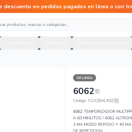
scuento en pedidos pagados en linea o con tra
Herramientas
Marketing
Condiciones comerciales
DE LINEA
6062
ALTRONIX 60
Código: CCA30ALX02
6062
TEMPORIZADOR MULTIPR
A 60 MINUTOS / 6062 ALTRON
3 MA MODO REPOSO Y 40 MA
DE REPETICION