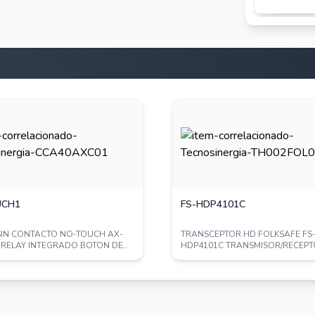
UCH1
FS-HDP4101C
SIN CONTACTO NO-TOUCH AX-
TRANSCEPTOR HD FOLKSAFE FS
 RELAY INTEGRADO BOTON DE
HDP4101C TRANSMISOR/RECEPT
ON INMEDI...
VIDEO PASIVO 1CH TIPO...