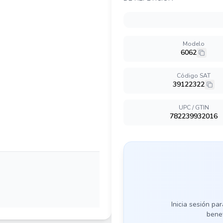
Modelo
6062
Código SAT
39122322
UPC / GTIN
782239932016
Inicia sesión par
benef