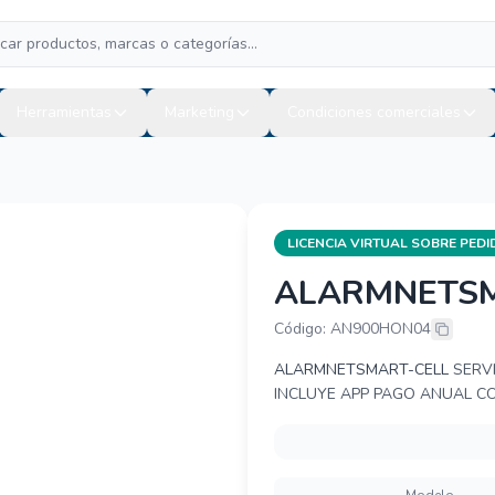
Herramientas
Marketing
Condiciones comerciales
LICENCIA VIRTUAL SOBRE PED
ALARMNETSM
RESIDEO AL
Código: AN900HON04
ALARMNETSMART-CELL
SERVI
INCLUYE APP PAGO ANUAL C