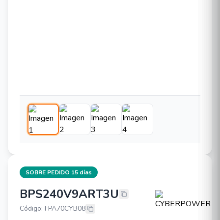
SOBRE PEDIDO 15 días
BPS240V9ART3U
CYBERPOWER BPS240V9ART3U
Código: FPA70CYB08