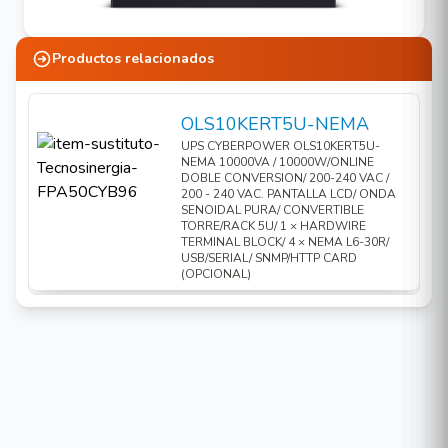
Productos relacionados
OLS10KERT5U-NEMA
El banco de baterías
BPS240V9ART3U
es el
UPS CYBERPOWER OLS10KERT5U-
accesorio ideal para extender el tiempo de
NEMA 10000VA / 10000W/ONLINE
DOBLE CONVERSION/ 200-240 VAC /
respaldo del UPS
OLS10KERT5U-NEMA
,
200 - 240 VAC. PANTALLA LCD/ ONDA
SENOIDAL PURA/ CONVERTIBLE
ofreciendo una solución robusta y confiable para
TORRE/RACK 5U/ 1 × HARDWIRE
aplicaciones críticas. Diseñado con baterías de
TERMINAL BLOCK/ 4 × NEMA L6-30R/
USB/SERIAL/ SNMP/HTTP CARD
plomo ácido selladas, este banco es perfecto para
(OPCIONAL)
instalaciones empresariales, industriales o de
centros de datos donde la continuidad operativa
es esencial.
Características Principales:
Voltaje nominal de salida:
240 V.
Corriente nominal de salida:
75 A.