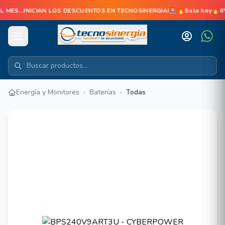
L MES...INICIAN LOS DESCUENTOS EN TECNOSINERGIA!🚨🔥Solo hoy🔥6% d
Energía y Monitores
›
Baterías
›
Todas