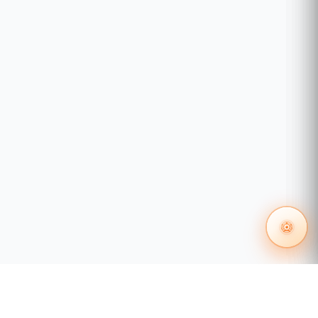
Material:
Carcasa de metal resistente para
mayor durabilidad.
Dimensiones:
433 x 127.8 x 660 mm.
Peso:
66 kg.
Rieles de montaje incluidos:
Sí.
Rendimiento Ambiental:
Temperatura de operación:
0°C a 40°C
(32°F a 104°F).
Humedad relativa:
0% a 90% sin
condensación.
Altura de operación:
Hasta 1,500 metros.
Condiciones de almacenamiento:
Temperatura: -20°C a 40°C (-4°F a 104°F).
Humedad: 0% a 90% sin condensación.
Elevación: Hasta 1,500 metros.