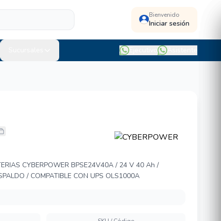
Bienvenido
Iniciar sesión
Sucursales
Ejecutivo
Asistente
 BPSE24V40A
RIAS CYBERPOWER BPSE24V40A / 24 V 40 Ah /
SPALDO / COMPATIBLE CON UPS OLS1000A