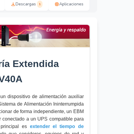
Descargas
Aplicaciones
1
ía Extendida
V40A
un dispositivo de alimentación auxiliar
istema de Alimentación Ininterrumpida
cionar de forma independiente, un EBM
ar conectado a un UPS compatible para
 principal es
extender el tiempo de
endo que servidores, equipos de red y