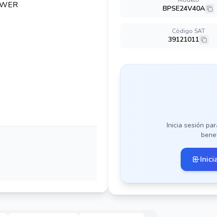
Modelo
BPSE24V40A
Código SAT
39121011
Inicia sesión par
benef
Inici