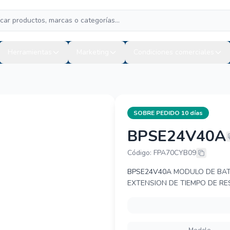
Herramientas
Marketing
Condiciones comerciales
SOBRE PEDIDO 10 días
BPSE24V40A
CYBERPOWER
Código: FPA70CYB09
BPSE24V40A
MODULO DE BATE
EXTENSION DE TIEMPO DE RE