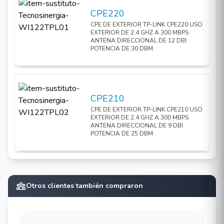
Pharos Control da a los administradores un
CPE220
sistema de gestión centralizada gratuito.
CPE DE EXTERIOR TP-LINK CPE220 USO
Soporte de PoE pasivo permite un despliegue
EXTERIOR DE 2.4 GHZ A 300 MBPS
ANTENA DIRECCIONAL DE 12 DBI
flexible ey una instalación conveniente.
POTENCIA DE 30 DBM
Interfaz:
1*Puerto 10/100Mbps Etehernet Apantallado
(LAN/POE).
CPE210
1*Botón Reset.
CPE DE EXTERIOR TP-LINK CPE210 USO
EXTERIOR DE 2.4 GHZ A 300 MBPS
ANTENA DIRECCIONAL DE 9 DBI
Fuente de Alimentación:
POTENCIA DE 25 DBM
PoE PAsivo vía LAN ( 4,5pins; -7,8pins).
Rango de Voltaje: 16-27VDC.
Ganancia
de
Antena:
Otros clientes también compraron
23dBi
Carcasa: