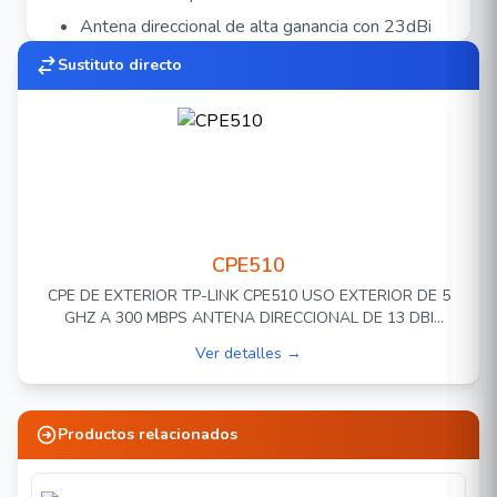
Antena direccional de alta ganancia con 23dBi
2x2 MIMO y un metal reflector dedicado, ideal
Sustituto directo
para depsliegues de larga distancia.
Directividad de rayo excelente, mejora la
latencia y cancelación de ruido.
Piezas snap-lock inovadoreas para un rápido
montaje y un diseño estructural robusto
mantiene al CPE610 estable incluso con
CPE510
vientos fuertes.
CPE DE EXTERIOR TP-LINK CPE510 USO EXTERIOR DE 5
Carcasa impermeable duradera IP65,
GHZ A 300 MBPS ANTENA DIRECCIONAL DE 13 DBI
conjuntamente con protección de 15 kV ESD y
POTENCIA DE 27 DBM
Ver detalles →
rayos de hasta 6 kV ale hacen idóneo para
cualquier clima.
La tecnología TP-Link Pharos MAXtream
Productos relacionados
TDMA aumenta la performance en velocidad,
capacidad y latencia