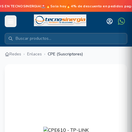
TECNOSINERGIA!🚨🔥Solo hoy🔥4% de descuento en pedidos pagados en
Redes
›
Enlaces
›
CPE (Suscriptores)