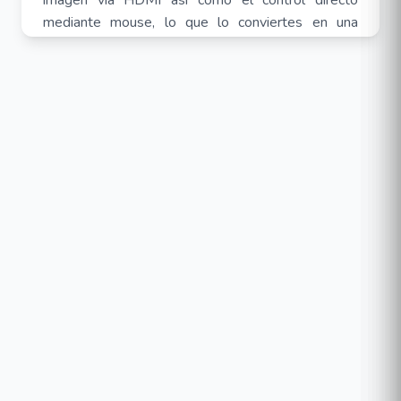
imagen vía HDMI así como el control directo
mediante mouse, lo que lo conviertes en una
opción ideal para pequeñas y medianas empresas.
Este es un servidor de hardware de 4 discos
Admite la implementación de varias
aplicaciones
Transmisión de alta velocidad, soporte para
expansión de tarjetas de red de 10 Gigabit
Especificaciones:
Sistema