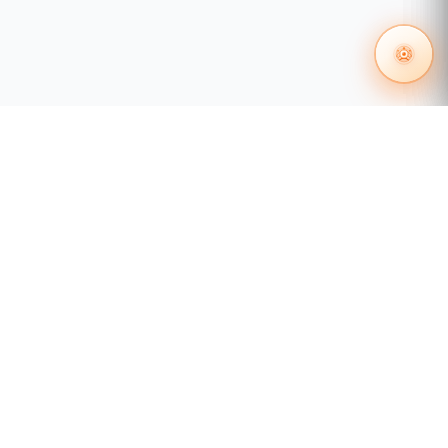
PCLe para
Interfaz de red
expansión a
10GB
USB
2 x USB 3.0
1 x HDMI 2.0
(Resolución de
Salida de Video
hasta
4096x2160@
60 Hz)
EMMC
64 GB
55 1204 8000
distribuidores@tecnosinergia.com
Acerca de Tecnosinergia