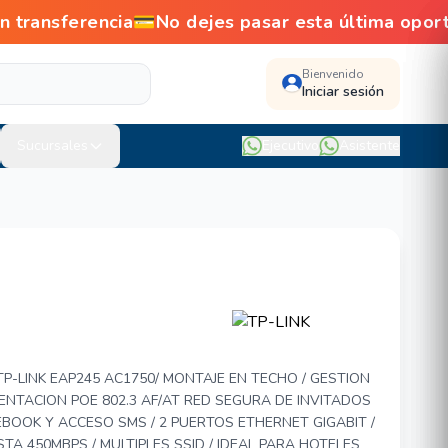
ansferencia💳No dejes pasar esta última oport
Bienvenido
Iniciar sesión
Sucursales
Ejecutivo
Asistente
245
TP-LINK EAP245 AC1750/ MONTAJE EN TECHO / GESTION
NTACION POE 802.3 AF/AT RED SEGURA DE INVITADOS
EBOOK Y ACCESO SMS / 2 PUERTOS ETHERNET GIGABIT /
STA 450MBPS / MULTIPLES SSID / IDEAL PARA HOTELES