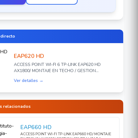
 directo
EAP620 HD
ACCESS POINT WI-FI 6 TP-LINK EAP620 HD
AX1800/ MONTAJE EN TECHO / GESTION
CENTRALIZADA OMADA SDN /ALIMENTACION POE
Ver detalles →
802.3 AF/AT / RED SEGURA DE INVITADOS CON
CONEXION WI-FI DE FACEBOOK Y ACCESO SMS / 1
PUERTO ETHERNET GIGABIT / 5GHZ 1201MBPS / 2.4
GHZ HASTA 574MBPS / MULTIPLES SSID / MU-MIMO
s relacionados
/ OFDMA / IDEAL PARA HOTELES COLEGIOS
UNIVERSIDADES CENTRO COMERCIAL HASTA 500
CLIENTES
EAP660 HD
ACCESS POINT WI-FI TP-LINK EAP660 HD/ MONTAJE