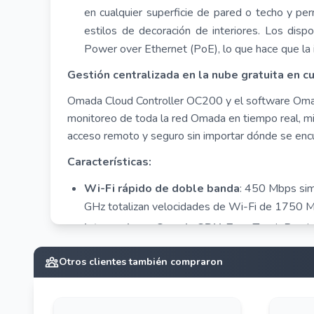
en cualquier superficie de pared o techo y pe
estilos de decoración de interiores. Los dis
Power over Ethernet (PoE), lo que hace que la i
Gestión centralizada en la nube gratuita en c
Omada Cloud Controller OC200 y el software Omada C
monitoreo de toda la red Omada en tiempo real, mie
acceso remoto y seguro sin importar dónde se enc
Características:
Wi-Fi rápido de doble banda
: 450 Mbps si
GHz totalizan velocidades de Wi-Fi de 1750 
Integrado en Omada SDN
: Zero-Touch Provis
de la nube y Monitorización inteligente.
Otros clientes también compraron
Administración centralizada
: acceso a la nu
administración fáciles.
Roaming continuo
: incluso las transmisiones