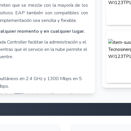
rmiten que se mezcle con la mayoría de los
positivos EAP también son compatibles con
mplementación sea sencilla y flexible.
ualquier momento y en cualquier lugar.
ontroller facilitan la administración y el
ntras que el servicio en la nube permite el
uentre.
multáneos en 2.4 GHz y 1300 Mbps en 5
Mbps.
ioning (ZTP), Administración centralizada
be y aplicación Omada para una comodidad y
 de video y las llamadas de voz no se ven