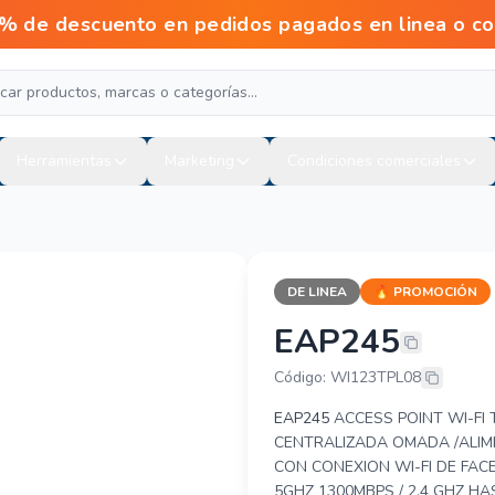
scuento en pedidos pagados en linea o con tr
Herramientas
Marketing
Condiciones comerciales
DE LINEA
🔥 PROMOCIÓN
EAP245
TP-LINK EAP
Código: WI123TPL08
EAP245
ACCESS POINT WI-FI 
CENTRALIZADA OMADA /ALIME
CON CONEXION WI-FI DE FAC
5GHZ 1300MBPS / 2.4 GHZ HA