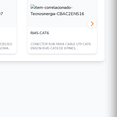
RJ45-CAT6
EN
PCB1010
CONECTOR RJ45 PARA CABLE UTP CAT6
CAJ
 GOMA
ENSON RJ45-CAT6 DE 8 PINES,
TAP
VELOCIDAD DE HASTA...
947