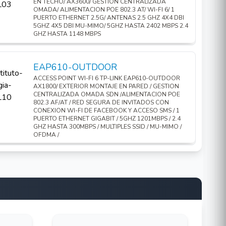
EN TECHO/ AX3600/ GESTION CENTRALIZADA
OMADA/ ALIMENTACION POE 802.3 AT/ WI-FI 6/ 1
PUERTO ETHERNET 2.5G/ ANTENAS 2.5 GHZ 4X4 DBI
5GHZ 4X5 DBI MU-MIMO/ 5GHZ HASTA 2402 MBPS 2.4
GHZ HASTA 1148 MBPS
EAP610-OUTDOOR
ACCESS POINT WI-FI 6 TP-LINK EAP610-OUTDOOR
AX1800/ EXTERIOR MONTAJE EN PARED / GESTION
CENTRALIZADA OMADA SDN /ALIMENTACION POE
802.3 AF/AT / RED SEGURA DE INVITADOS CON
CONEXION WI-FI DE FACEBOOK Y ACCESO SMS / 1
PUERTO ETHERNET GIGABIT / 5GHZ 1201MBPS / 2.4
GHZ HASTA 300MBPS / MULTIPLES SSID / MU-MIMO /
OFDMA /