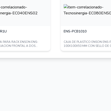
 entre ubicaciones
af / at como el PoE pasivo (adaptador PoE
s opciones de autenticación (SMS /
ecnologías de seguridad inalámbrica.
TR1U
ENS-PCB1010
miento de la red con las tecnologías MU-
A PARA RACK ENSON ENS-
CAJA DE PLASTICO ENSON ENS-
IJACION FRONTAL A DOS
100X100X50 MM CON SELLO DE
ing.
SOLIDA DE 1 UNID...
GRADO DE PROT...