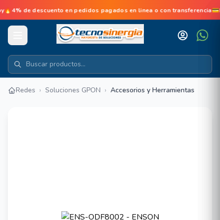
de descuento en pedidos pagados en linea o con transferencia💳No d
Redes
›
Soluciones GPON
›
Accesorios y Herramientas