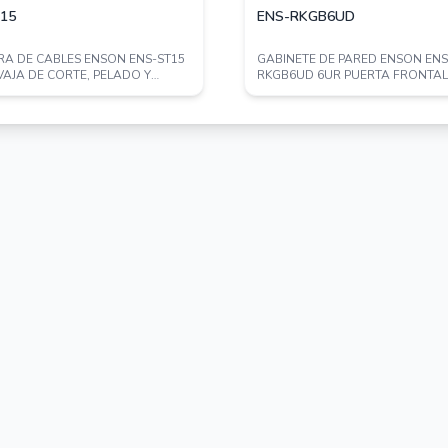
15
ENS-RKGB6UD
 Óptico, es un componente fundamental
Network) y otras tecnologías de fibra
A DE CABLES ENSON ENS-ST15
GABINETE DE PARED ENSON ENS
arar una única señal óptica en múltiples
AJA DE CORTE, PELADO Y
RKGB6UD 6UR PUERTA FRONTAL
ADO PARA ...
CRISTAL TEMPLADO CON C...
ticas