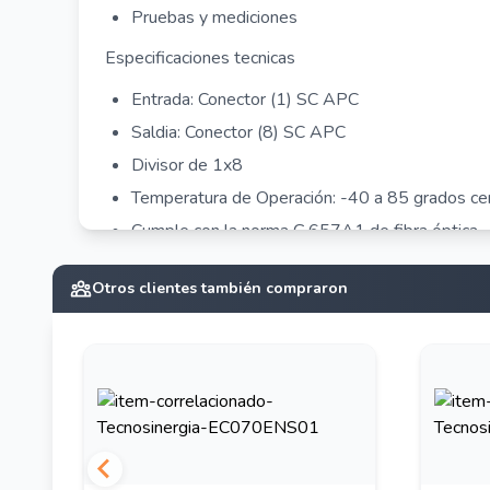
Pruebas y mediciones
Especificaciones tecnicas
Entrada: Conector (1) SC APC
Saldia: Conector (8) SC APC
Divisor de 1x8
Temperatura de Operación: -40 a 85 grados ce
Cumple con la norma G.657A1 de fibra óptica
Propiedades
Otros clientes también compraron
Longitudes de Onda de Operación: 1260 ~16
Directividad: >55dB
WDL: <0.5dB
PDL: <0.3dB
Perdida de Inserción: 10.2 -10.5dB
Perdida de Retorno: > 55dB