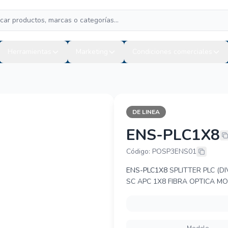
Herramientas
Marketing
Condiciones comerciales
DE LINEA
ENS-PLC1X8
ENSON ENS-
Código: POSP3ENS01
ENS-PLC1X8
SPLITTER PLC (D
SC APC 1X8 FIBRA OPTICA 