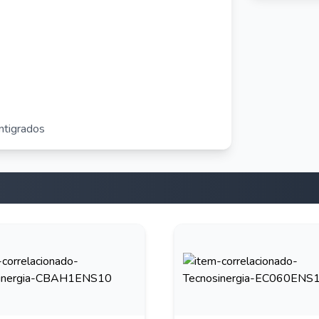
ntigrados
50nm