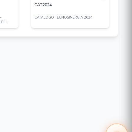
CAT2024
EN
-
CATALOGO TECNOSINERGIA 2024
TES
 DE
CON
CAB