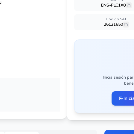
Modelo
ENS-PLC1X8
Código SAT
26121650
Inicia sesión par
benef
Inici