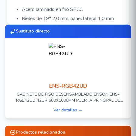
Acero laminado en frio SPCC
Rieles de 19" 2,0 mm, panel lateral 1,0 mm
Capacidad de carga:
Sustituto directo
Carga estática 600 Kg
Clasificación de IP: IP20
Seguridad
Cerradura de combinacion y llave
Puerta
ENS-RGB42UD
GABINETE DE PISO DESENSAMBLADO ENSON ENS-
Ventilada frontal y trasera
RGB42UD 42UR 600X1000MM PUERTA PRINCIPAL DE
Puntos de contacto en estructura y puertas
MALLA CON CERRADURA DE SEGURIDAD ABATIBLE
Ver detalles →
PANELES LATERALES REMOVIBLES PUERTA TRASERA
para aterrizaje
METALICA PARA TRABAJO Y POSTES AJUSTABLES
Productos relacionados