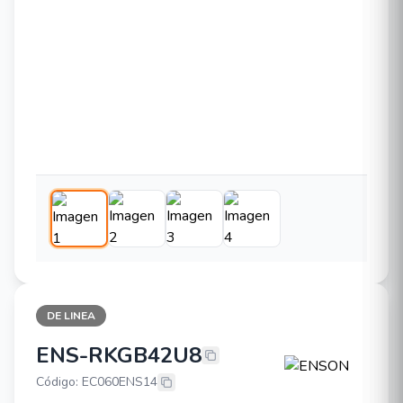
DE LINEA
ENS-RKGB42U8
ENSON ENS-RKGB42U8
Código: EC060ENS14