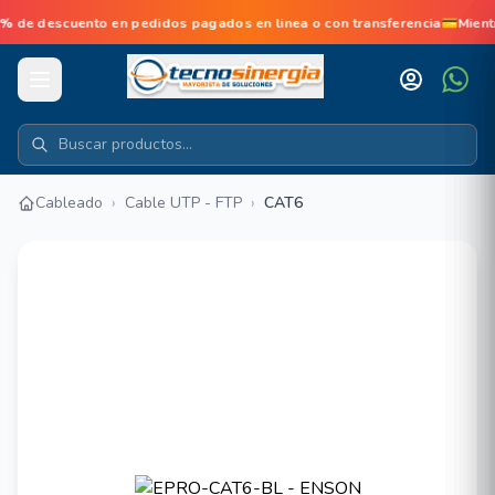
e descuento en pedidos pagados en linea o con transferencia💳Mient
Cableado
›
Cable UTP - FTP
›
CAT6