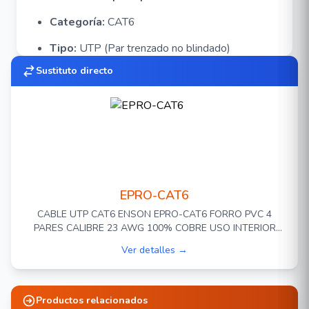
Categoría:
CAT6
Tipo:
UTP (Par trenzado no blindado)
Sustituto directo
Color:
Azul
Velocidad soportada:
hasta 10/100/1000
Mbps
Frecuencia:
hasta 250 MHz
Conductor:
23 AWG
EPRO-CAT6
Cubierta:
PVC resistente
CABLE UTP CAT6 ENSON EPRO-CAT6 FORRO PVC 4
Presentación:
Rollo de 305 m
PARES CALIBRE 23 AWG 100% COBRE USO INTERIOR
BOBINA 1000 PIES 305 METROS **CERTIFICACION UL**
Ver detalles →
"Cumple o excede los estándares de
certificación"
Productos relacionados