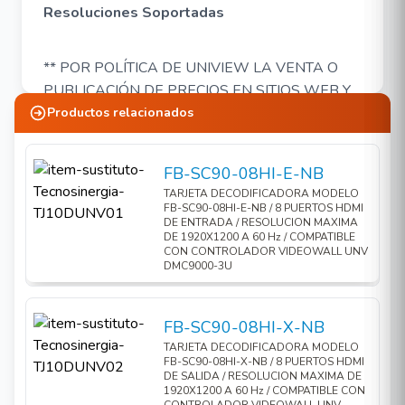
Resoluciones Soportadas
** POR POLÍTICA DE UNIVIEW LA VENTA O
PUBLICACIÓN DE PRECIOS EN SITIOS WEB Y
DE COMERCIO ELECTRÓNICO SE ENCUENTRA
Productos relacionados
PROHIBIDA ** UNIVIEW MEXICO / CAMARAS
UNIVIEW / UNV / UNICORN / EZVIEW /
FB-SC90-08HI-E-NB
ULTRA265
TARJETA DECODIFICADORA MODELO
FB-SC90-08HI-E-NB / 8 PUERTOS HDMI
DE ENTRADA / RESOLUCION MAXIMA
DE 1920X1200 A 60 Hz / COMPATIBLE
CON CONTROLADOR VIDEOWALL UNV
DMC9000-3U
FB-SC90-08HI-X-NB
TARJETA DECODIFICADORA MODELO
FB-SC90-08HI-X-NB / 8 PUERTOS HDMI
DE SALIDA / RESOLUCION MAXIMA DE
1920X1200 A 60 Hz / COMPATIBLE CON