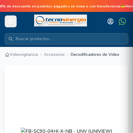
de descuento en pedidos pagados en linea o con transferencia💳Mien
Videovigilancia
›
Accesorios
›
Decodificadores de Video