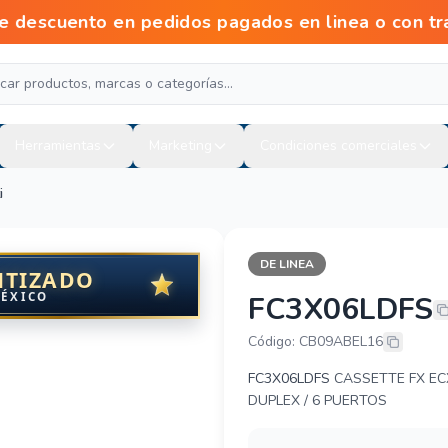
escuento en pedidos pagados en linea o con tr
Herramientas
Marketing
Condiciones comerciales
i
DE LINEA
NTIZADO
MÉXICO
FC3X06LDFS
BELDEN FC3X
Código: CB09ABEL16
FC3X06LDFS
CASSETTE FX ECX
DUPLEX / 6 PUERTOS