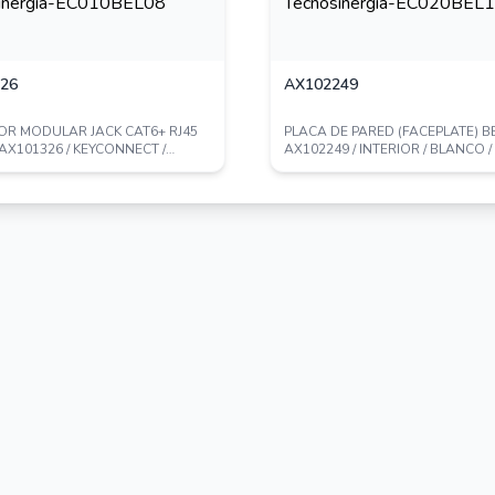
26
AX102249
R MODULAR JACK CAT6+ RJ45
PLACA DE PARED (FACEPLATE) B
AX101326 / KEYCONNECT /
AX102249 / INTERIOR / BLANCO /
/ AZUL ...
PUERTOS / PIE...