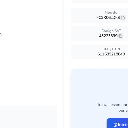
Modelo
FC3X06LDFS
Código SAT
43223339
UPC / GTIN
611589218849
Inicia sesión par
benef
Inici