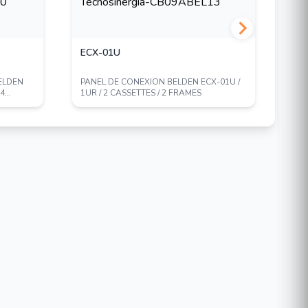
ECX-01U
AX
ELDEN
PANEL DE CONEXION BELDEN ECX-01U /
CON
 4
1UR / 2 CASSETTES / 2 FRAMES
BEL
INT