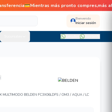
ansferencia💳Mientras más pronto compres,más 
Bienvenido
Iniciar sesión
Sucursales
Ejecutivo
Asistente
06LDFS
 MULTIMODO BELDEN FC3X06LDFS / OM3 / AQUA / LC