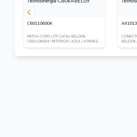
C601106004
AX1013
PATCH CORD UTP CAT6+ BELDEN
CONECTO
 4
C601106004 / INTERIOR / AZUL / 4 PARES /
BELDEN 
24 AWG / FO...
INTERIOR 