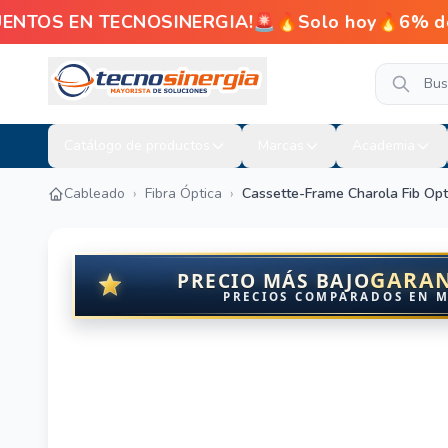
ENTOS EN TECNOSINERGIA!🚨🔥Solo hoy🔥6% de d
Catálogo de productos
Marcas
Academia
Cableado
›
Fibra Óptica
›
Cassette-Frame Charola Fib Opt
GARA
PRECIO MÁS BAJO
PRECIOS COMPARADOS EN 