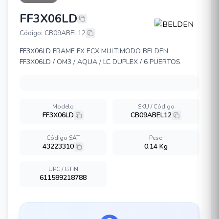
FF3X06LD
BELDEN FF3X06LD
Código: CB09ABEL12
FF3X06LD
FRAME FX ECX MULTIMODO BELDEN
FF3X06LD / OM3 / AQUA / LC DUPLEX / 6 PUERTOS
Modelo
SKU / Código
FF3X06LD
CB09ABEL12
Código SAT
Peso
43223310
0.14 Kg
UPC / GTIN
611589218788