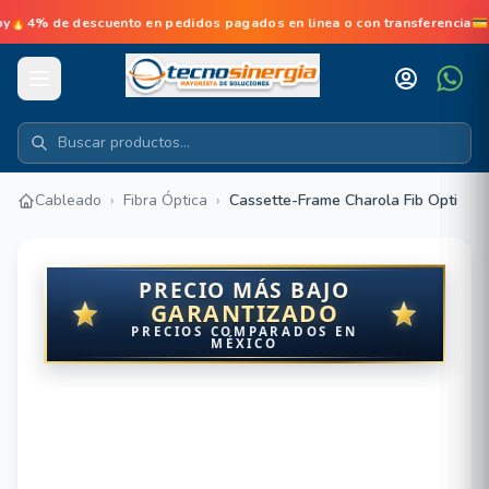
de descuento en pedidos pagados en linea o con transferencia💳No d
Cableado
›
Fibra Óptica
›
Cassette-Frame Charola Fib Opti
PRECIO MÁS BAJO
GARANTIZADO
PRECIOS COMPARADOS EN
MÉXICO