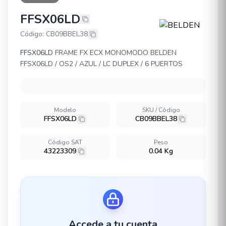
FFSX06LD
BELDEN FFSX06LD
Código: CB09BBEL38
FFSX06LD
FRAME FX ECX MONOMODO BELDEN
FFSX06LD / OS2 / AZUL / LC DUPLEX / 6 PUERTOS
Modelo
SKU / Código
FFSX06LD
CB09BBEL38
Código SAT
Peso
43223309
0.04 Kg
Accede a tu cuenta