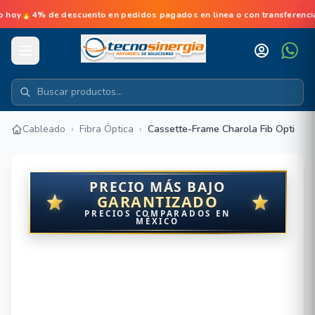
4% de descuento en pedidos pagados en linea o con transferencia💳N
Cableado
›
Fibra Óptica
›
Cassette-Frame Charola Fib Opti
PRECIO MÁS BAJO
GARANTIZADO
PRECIOS COMPARADOS EN
MÉXICO