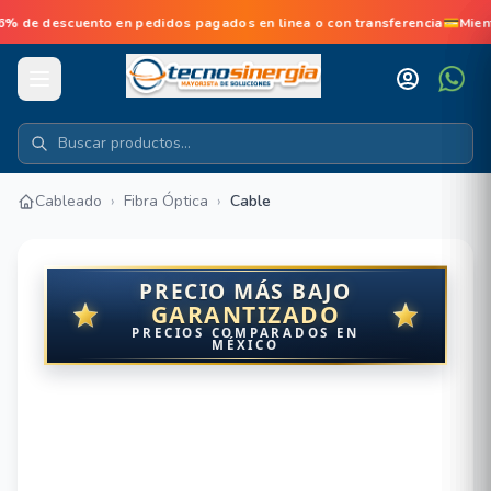
de descuento en pedidos pagados en linea o con transferencia💳Mien
Cableado
›
Fibra Óptica
›
Cable
PRECIO MÁS BAJO
GARANTIZADO
PRECIOS COMPARADOS EN
MÉXICO