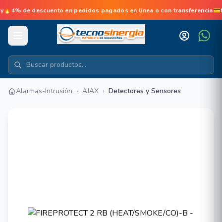
e descuento en pedidos pagados en linea o con transferencia💳No d
Alarmas-Intrusión
›
AJAX
›
Detectores y Sensores