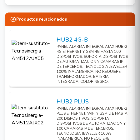
SIRENA INCORPORADA DE 85DB / SOLO COMPATIBLE CON
SERIE BASELINE
Productos relacionados
HUB2 4G-B
PANEL ALARMA INTEGRAL AJAX HUB-2
4G ETHERNET Y GSM 4G HASTA 100
DISPOSITIVOS, SOPORTA DISPOSITIVOS
1. Panel frontal del detector con el botón de
DE AUTOMATIZACION Y CAMARAS IP
Test/Silencio. Para activar el botón, pulse la
DE TERCEROS, TECNOLOGIA JEWELLER
100% INALAMBRICA, NO REQUIERE
parte central del panel.
TRANSFORMADOR, BATERIA
INTEGRADA, COLOR NEGRO.
2. Panel de montaje SmartBracket. Para quitar
el panel, gírelo hacia la izquierda.
HUB2 PLUS
3. Código QR e ID (número de serie) del
PANEL ALARMA INTEGRAL AJAX HUB-2
dispositivo. Se utiliza para conectar el detector
PLUS ETHERNET, WIFI Y GSM LTE HASTA
al sistema de seguridad Ajax.
200 DISPOSITIVOS, SOPORTA
DISPOSITIVOS DE AUTOMATIZACION Y
4. Interruptor antisabotaje. Se activa ante
100 CAMARAS IP DE TERCEROS,
TECNOLOGIA JEWELLER 100%
cualquier intento de arrancar el detector de la
INALAMBRICA, NO REQUIERE