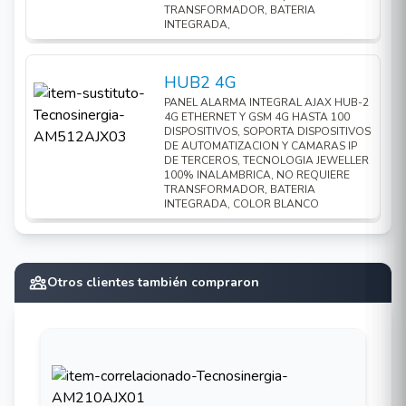
superficie o quitarlo del panel de montaje.
TRANSFORMADOR, BATERIA
INTEGRADA,
5. Información sobre certificación del detector.
6. Botón de encendido.
HUB2 4G
7. Primer termistor. Detecta temperaturas
PANEL ALARMA INTEGRAL AJAX HUB-2
peligrosas.
4G ETHERNET Y GSM 4G HASTA 100
DISPOSITIVOS, SOPORTA DISPOSITIVOS
8. Indicador LED verde.
DE AUTOMATIZACION Y CAMARAS IP
DE TERCEROS, TECNOLOGIA JEWELLER
9. Indicador LED amarillo.
100% INALAMBRICA, NO REQUIERE
TRANSFORMADOR, BATERIA
10. Indicador LED rojo.
INTEGRADA, COLOR BLANCO
11. Sirena.
12. Segundo termistor. Detecta temperaturas
peligrosas.
Otros clientes también compraron
13. Información sobre la fecha final de la vida
útil del detector.
14. Tapa de la cámara de humo.
Especificaciones