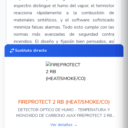
espectro distingue el humo del vapor, el termistor
reacciona rápidamente a la combustión de
materiales sintéticos, y el software sofisticado
minimiza falsas alarmas. Todo esto cumple con las
normas más avanzadas de seguridad contra
incendios. El diseño y fijación bien pensados, así
como la configuración en la app proporcionan una
Sustituto directo
instalación sencilla y rápida.
FIREPROTECT 2 RB (HEAT/SMOKE/CO)
DETECTOR OPTICO DE HUMO - TEMPERATURA Y
MONOXIDO DE CARBONO AJAX FIREPROTECT 2 RB
(HEAT/SMOKE/CO) / BLANCO / TECNOLOGIA JEWELLER
Ver detalles →
HASTA 1.7KMS / NO REACCIONA ANTE VAPOR DE AGUA /