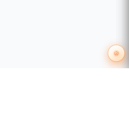
Sensor de CO (monóxido
de carbono)
Sensor: Sensor óptico de
doble espectro
Detecta humo por el
tamaño de partículas en el
aire.
Protección contra falsas
alarmas
Detección de
No reacciona ante el vapor
humo
de agua.
Cámara de humo
patentada
Protege el sensor de humo
del polvo, suciedad e