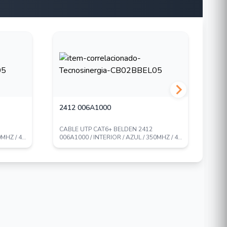
2412 006A1000
24
CABLE UTP CAT6+ BELDEN 2412
CAB
0MHZ / 4
006A1000 / INTERIOR / AZUL / 350MHZ / 4
006
PARES / 23 A...
PARE