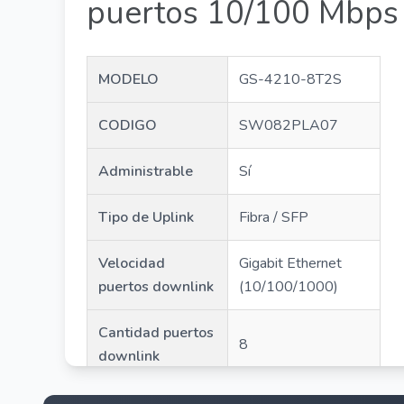
puertos 10/100 Mbps
MODELO
GS-4210-8T2S
CODIGO
SW082PLA07
Administrable
Sí
Tipo de Uplink
Fibra / SFP
Velocidad
Gigabit Ethernet
puertos downlink
(10/100/1000)
Cantidad puertos
8
downlink
Potencia PoE
No