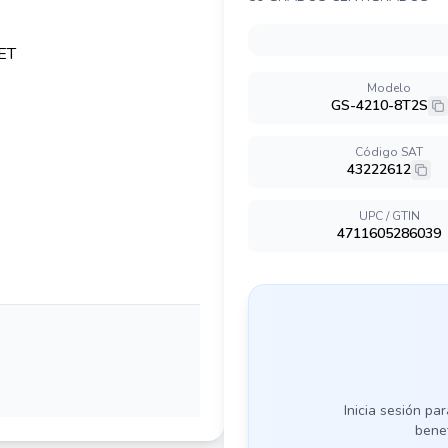
Modelo
GS-4210-8T2S
Código SAT
43222612
UPC / GTIN
4711605286039
Inicia sesión par
benef