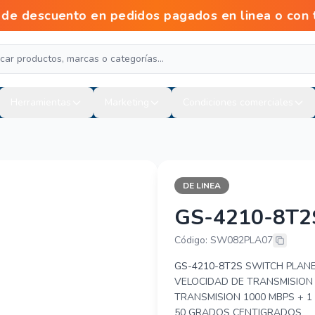
descuento en pedidos pagados en linea o con t
Herramientas
Marketing
Condiciones comerciales
DE LINEA
GS-4210-8T2
PLANET GS-4
Código: SW082PLA07
GS-4210-8T2S
SWITCH PLANET
VELOCIDAD DE TRANSMISION 
TRANSMISION 1000 MBPS + 1
50 GRADOS CENTIGRADOS