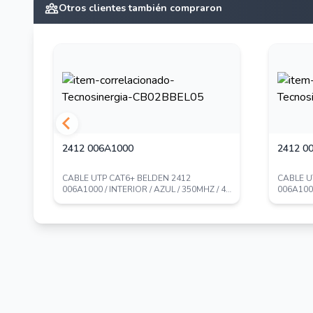
Otros clientes también compraron
Puertos POE
No
Velocidad POE
No
PoE Extendido
No
Fuente
2412 006A1000
2412 0
No
redundante
CABLE UTP CAT6+ BELDEN 2412
CABLE U
/ 4
006A1000 / INTERIOR / AZUL / 350MHZ / 4
006A1000
Capacidad PoE
PARES / 23 A...
PARES / 2
No
[W]
Consumo total
6.8
[W]
Capacidad
20