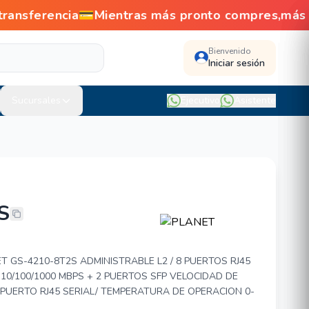
ransferencia💳Mientras más pronto compres,más
Bienvenido
Iniciar sesión
Sucursales
Ejecutivo
Asistente
S
210-8T2S
 GS-4210-8T2S ADMINISTRABLE L2 / 8 PUERTOS RJ45
10/100/1000 MBPS + 2 PUERTOS SFP VELOCIDAD DE
 PUERTO RJ45 SERIAL/ TEMPERATURA DE OPERACION 0-