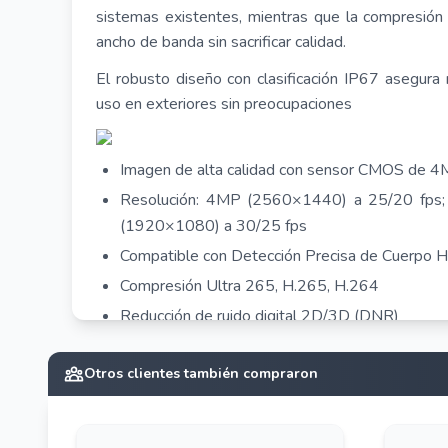
sistemas existentes, mientras que la compresión
ancho de banda sin sacrificar calidad
.
El robusto diseño con clasificación IP67 asegura 
uso en exteriores sin preocupaciones
Imagen de alta calidad con sensor CMOS de 4
Resolución: 4MP (2560×1440) a 25/20 fps
(1920×1080) a 30/25 fps
Compatible con Detección Precisa de Cuerpo 
Compresión Ultra 265, H.265, H.264
Reducción de ruido digital 2D/3D (DNR)
ROI (Región de Interés)
Otros clientes también compraron
IR Inteligente con alcance de hasta 30 m (98 ft
Ajuste de 3 ejes
Micrófono incorporado