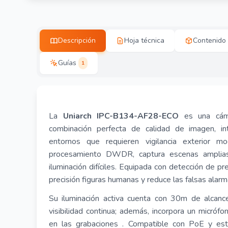
Descripción
Hoja técnica
Contenido
Guías
1
La
Uniarch IPC-B134-AF28-ECO
es una cám
combinación perfecta de calidad de imagen, in
entornos que requieren vigilancia exterior 
procesamiento DWDR, captura escenas amplias 
iluminación difíciles
.
Equipada con detección de pre
precisión figuras humanas y reduce las falsas alar
Su iluminación activa cuenta con 30m de alcance
visibilidad continua; además, incorpora un micróf
en las grabaciones
.
Compatible con PoE y est