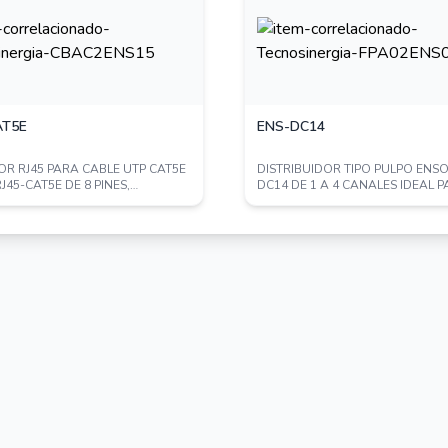
-22°F a 140°F)
AT5E
ENS-DC14
R RJ45 PARA CABLE UTP CAT5E
DISTRIBUIDOR TIPO PULPO ENS
J45-CAT5E DE 8 PINES,
DC14 DE 1 A 4 CANALES IDEAL 
AD DE HAS...
ALIMENTACION ...
 PUBLICACIÓN DE PRECIOS EN SITIOS
ENCUENTRA PROHIBIDA ** UNIVIEW
N / EZVIEW / ULTRA265