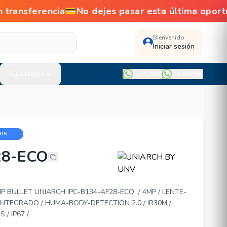
nsferencia💳No dejes pasar esta última oport
Bienvenido
Iniciar sesión
Sucursales
Ejecutivo
Asistente
DOS
28-ECO
UNV IPC-B134-AF28-ECO
P BULLET UNIARCH IPC-B134-AF28-ECO / 4MP / LENTE-
NTEGRADO / HUMA-BODY-DETECTION 2.0 / IR30M /
S / IP67 /