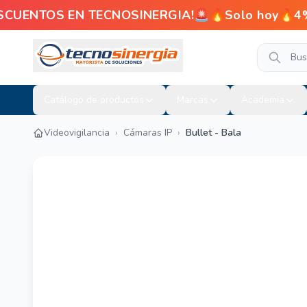
ENTOS EN TECNOSINERGIA!🚨🔥Solo hoy🔥4% de de
Catálogo de productos
Marcas
Academia
Videovigilancia
›
Cámaras IP
›
Bullet - Bala