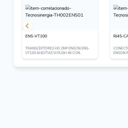
Rango amplio de temperatura: -30°C a 60°C (
Alimentación por PoE (IEEE 802.3af)
Protección contra agua y polvo IP67
ENS-VT100
RJ45-C
TRANSCEPTORES HD 2MP ENSON ENS-
CONECTO
RA
VT100 AHD/TVI/CVI PUSH-IN CON
ENSON R
CONECTOR, AISLADOR ...
VELOCID
** POR POLÍTICA DE UNIVIEW LA VENTA O
WEB Y DE COMERCIO ELECTRÓNICO SE 
MEXICO / CAMARAS UNIVIEW / UNV / UNICOR