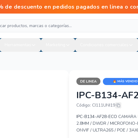
scuento en pedidos pagados en linea o con tra
Herramientas
Marketing
Condiciones comerciales
DE LINEA
🔥 MÁS VENDI
IPC-B134-AF
UNIARCH BY 
Código: CI111UNI19
IPC-B134-AF28-ECO
CAMARA I
2.8MM / DWDR / MICROFONO-I
ONVIF / ULTRA265 / POE / 3AXI