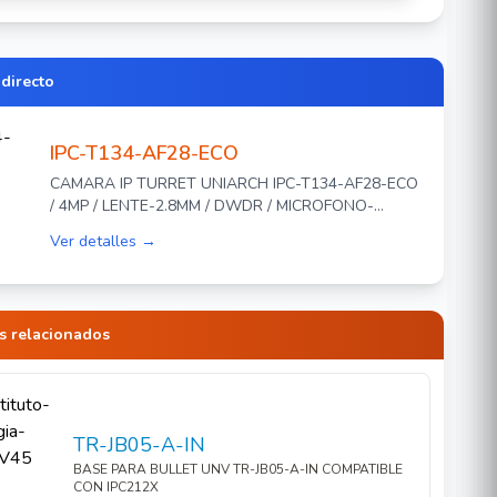
 directo
IPC-T134-AF28-ECO
CAMARA IP TURRET UNIARCH IPC-T134-AF28-ECO
/ 4MP / LENTE-2.8MM / DWDR / MICROFONO-
INTEGRADO / ROI / HUMAN-BODY-DETECTION 2.0 /
Ver detalles →
AUDIO DETECTION / IR30M / ONVIF / ULTRA265 /
POE / 3 AXIS / NO INCLUYE GLANDULA
IMPERMEABLE
s relacionados
TR-JB05-A-IN
BASE PARA BULLET UNV TR-JB05-A-IN COMPATIBLE
CON IPC212X