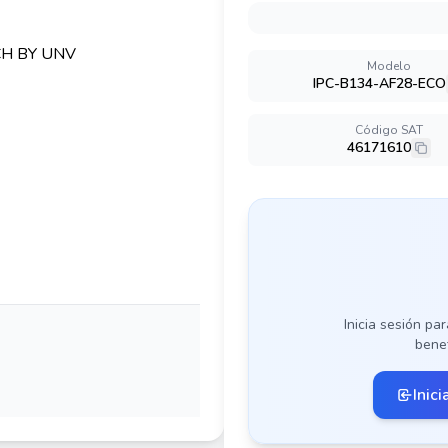
Modelo
IPC-B134-AF28-ECO
Código SAT
46171610
Inicia sesión par
benef
Inici