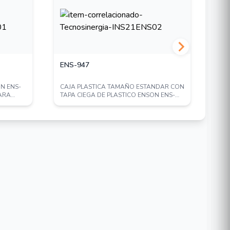
ENS-947
WD
ON ENS-
CAJA PLASTICA TAMAÑO ESTANDAR CON
DIS
PARA
TAPA CIEGA DE PLASTICO ENSON ENS-
WD2
947 COLOR BLA...
VID