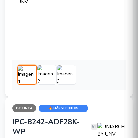
DE LINEA
🔥 MÁS VENDIDOS
IPC-B242-ADF28K-
UNIARCH BY UNV IPC-B242-ADF2
WP