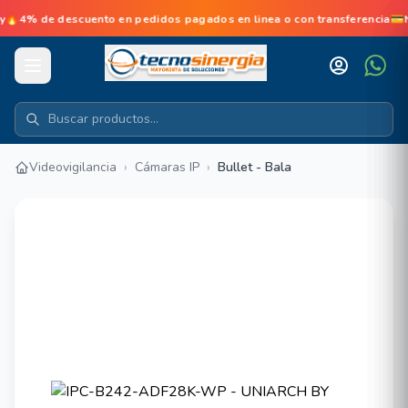
e descuento en pedidos pagados en linea o con transferencia💳No d
Videovigilancia
›
Cámaras IP
›
Bullet - Bala