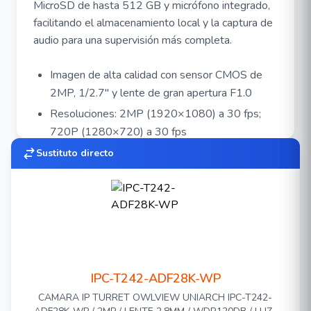
MicroSD de hasta 512 GB y micrófono integrado,
facilitando el almacenamiento local y la captura de
audio para una supervisión más completa.
Imagen de alta calidad con sensor CMOS de
2MP, 1/2.7" y lente de gran apertura F1.0
Resoluciones: 2MP (1920×1080) a 30 fps;
720P (1280×720) a 30 fps
Compresión Ultra 265, H.265, H.264, MJPEG
Sustituto directo
Compatible con ColorHunter y tecnología Wise
ISP, que mejora el color, el detalle y reduce los
efectos borrosos en escenas con muy poca luz
Tecnología WDR real de 120dB que permite
imágenes claras en condiciones de luz y
sombra extremas
IPC-T242-ADF28K-WP
Soporta modo pasillo 9:16
CAMARA IP TURRET OWLVIEW UNIARCH IPC-T242-
Micrófono incorporado