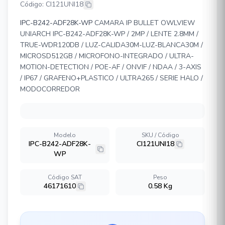
Código: CI121UNI18
IPC-B242-ADF28K-WP
CAMARA IP BULLET OWLVIEW
UNIARCH IPC-B242-ADF28K-WP / 2MP / LENTE 2.8MM /
TRUE-WDR120DB / LUZ-CALIDA30M-LUZ-BLANCA30M /
MICROSD512GB / MICROFONO-INTEGRADO / ULTRA-
MOTION-DETECTION / POE-AF / ONVIF / NDAA / 3-AXIS
/ IP67 / GRAFENO+PLASTICO / ULTRA265 / SERIE HALO /
MODOCORREDOR
Modelo
SKU / Código
IPC-B242-ADF28K-
CI121UNI18
WP
Código SAT
Peso
46171610
0.58 Kg