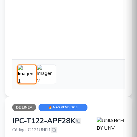
DE LINEA
🔥 MÁS VENDIDOS
IPC-T122-APF28K
UNIARCH BY UNV IPC-T122-APF2
Código: CI121UNI11