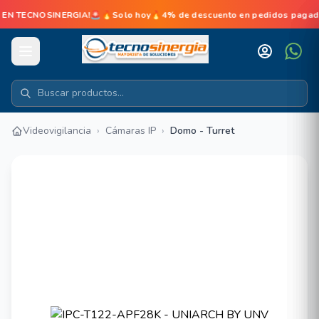
CNOSINERGIA!🚨🔥Solo hoy🔥4% de descuento en pedidos pagados en li
Videovigilancia
›
Cámaras IP
›
Domo - Turret