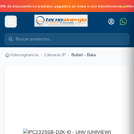
de descuento en pedidos pagados en linea o con transferencia💳Mien
Videovigilancia
›
Cámaras IP
›
Bullet - Bala