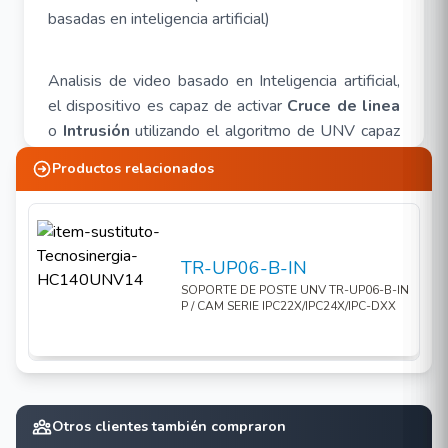
basadas en inteligencia artificial)
Analisis de video basado en Inteligencia artificial,
el dispositivo es capaz de activar
Cruce de linea
o
Intrusión
utilizando el algoritmo de UNV capaz
de detectar siluetas humanas, vehiculos
Productos relacionados
motorizados y no motorizados para reducir falsas
alarmas.
TR-UP06-B-IN
Analiticas embebidas:
SOPORTE DE POSTE UNV TR-UP06-B-IN
P / CAM SERIE IPC22X/IPC24X/IPC-DXX
Cruce de linea
Intrusión
Entrada a un área
Salida de un área
Otros clientes también compraron