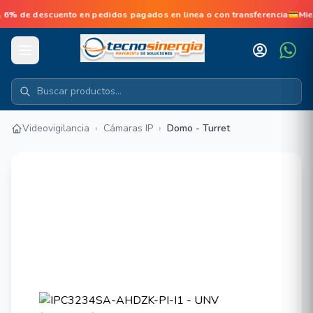
 de descuento en pedidos pagados en linea o con transferencia💳Mie
Videovigilancia
›
Cámaras IP
›
Domo - Turret