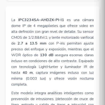
La
IPC3234SA-AHDZK-PI-I1
es una cámara
dome IP de 4 megapíxeles que ofrece video en
alta definición con gran nivel de detalle. Su sensor
CMOS de 1/2.8&#x\1; y lente motorizado varifocal
de
2.7 a 13.5 mm
con P-iris permiten ajuste
preciso del enfoque y exposición, mientras que el
WDR óptico de
130 dB
asegura escenas claras
incluso en condiciones de alto contraste. Equipado
con tecnología LightHunter y iluminador IR de
hasta
40 m
, captura imágenes incluso con luz
mínima (0.003 lux) y ofrece visión nocturna
completa.
Este modelo integra analíticas inteligentes como
prevención de intrusiones (detección de cruce de
línea, entrada y salida de áreas e intrusión) con