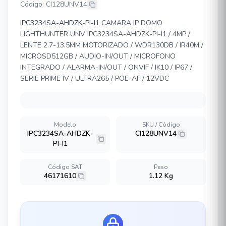
Código: CI128UNV14
IPC3234SA-AHDZK-PI-I1
CAMARA IP DOMO
LIGHTHUNTER UNV IPC3234SA-AHDZK-PI-I1 / 4MP /
LENTE 2.7-13.5MM MOTORIZADO / WDR130DB / IR40M /
MICROSD512GB / AUDIO-IN/OUT / MICROFONO
INTEGRADO / ALARMA-IN/OUT / ONVIF / IK10 / IP67 /
SERIE PRIME IV / ULTRA265 / POE-AF / 12VDC
Modelo
SKU / Código
IPC3234SA-AHDZK-
CI128UNV14
PI-I1
Código SAT
Peso
46171610
1.12 Kg