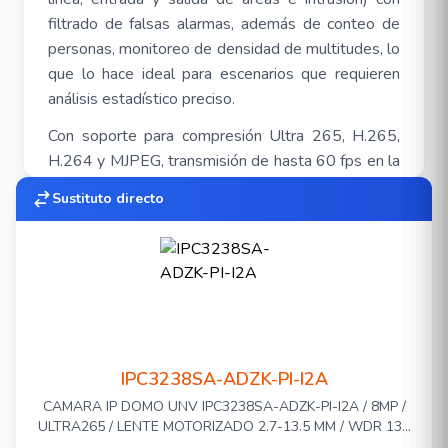
filtrado de falsas alarmas, además de conteo de
personas, monitoreo de densidad de multitudes, lo
que lo hace ideal para escenarios que requieren
análisis estadístico preciso.
Con soporte para compresión Ultra 265, H.265,
H.264 y MJPEG, transmisión de hasta 60 fps en la
corriente principal (4MP), entradas/salidas de
Sustituto directo
audio y alarma 1/1, microSD de hasta 512 GB,
alimentación PoE o DC 12 V, ofrece versatilidad
para instalación y respaldo local. Su carcasa cuenta
con certificaciones IP67 e IK10, garantizando
protección contra agua, polvo y vandalismo.
Imagen de alta calidad con sensor CMOS de 4
IPC3238SA-ADZK-PI-I2A
MP, 1/2.8"
CAMARA IP DOMO UNV IPC3238SA-ADZK-PI-I2A / 8MP /
ULTRA265 / LENTE MOTORIZADO 2.7-13.5 MM / WDR 130
2688 × 1520@60 fps en el stream principal,
DB / IR 40M / RANURA PARA MICRO SD HASTA 512 GB /