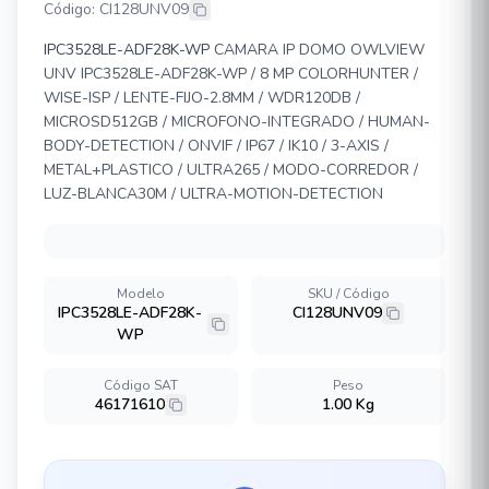
Código: CI128UNV09
IPC3528LE-ADF28K-WP
CAMARA IP DOMO OWLVIEW
UNV IPC3528LE-ADF28K-WP / 8 MP COLORHUNTER /
WISE-ISP / LENTE-FIJO-2.8MM / WDR120DB /
MICROSD512GB / MICROFONO-INTEGRADO / HUMAN-
BODY-DETECTION / ONVIF / IP67 / IK10 / 3-AXIS /
METAL+PLASTICO / ULTRA265 / MODO-CORREDOR /
LUZ-BLANCA30M / ULTRA-MOTION-DETECTION
Modelo
SKU / Código
IPC3528LE-ADF28K-
CI128UNV09
WP
Código SAT
Peso
46171610
1.00 Kg