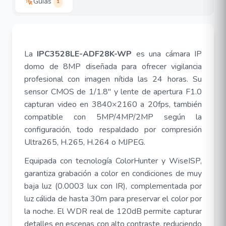
Guías
1
La
IPC3528LE-ADF28K-WP
es una cámara IP
domo de 8MP diseñada para ofrecer vigilancia
profesional con imagen nítida las 24 horas. Su
sensor CMOS de 1/1.8" y lente de apertura F1.0
capturan video en 3840×2160 a 20fps, también
compatible con 5MP/4MP/2MP según la
configuración, todo respaldado por compresión
Ultra265, H.265, H.264 o MJPEG
.
Equipada con tecnología ColorHunter y WiseISP,
garantiza grabación a color en condiciones de muy
baja luz (0.0003 lux con IR), complementada por
luz cálida de hasta 30m para preservar el color por
la noche
.
El WDR real de 120dB permite capturar
detalles en escenas con alto contraste, reduciendo