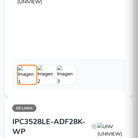
DE LINEA
IPC3528LE-ADF28K-
UNV (UNIVIEW) IPC3528LE-ADF2
WP