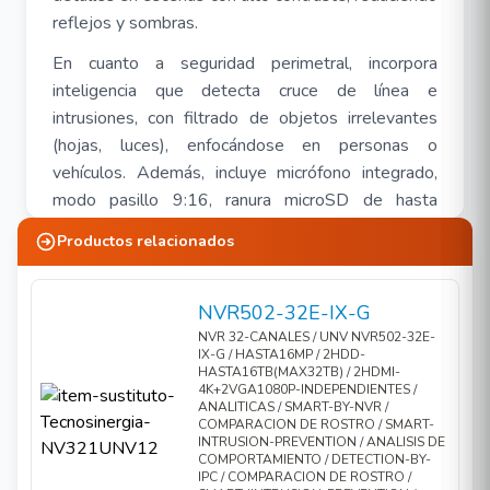
reflejos y sombras
.
En cuanto a seguridad perimetral, incorpora
inteligencia que detecta cruce de línea e
intrusiones, con filtrado de objetos irrelevantes
(hojas, luces), enfocándose en personas o
vehículos
.
Además, incluye micrófono integrado,
modo pasillo 9:16, ranura microSD de hasta
512GB y certificaciones IP67 e IK10, lo que la
Productos relacionados
hace resistente al agua, polvo y vandalismo
. El
soporte PoE simplifica la instalación, reduciendo
cables y costos.
NVR502-32E-IX-G
NVR 32-CANALES / UNV NVR502-32E-
Esta cámara combina resolución UltraHD,
IX-G / HASTA16MP / 2HDD-
HASTA16TB(MAX32TB) / 2HDMI-
grabación a color continua, análisis inteligente y
4K+2VGA1080P-INDEPENDIENTES /
robustez estructural, ofreciendo una solución
ANALITICAS / SMART-BY-NVR /
COMPARACION DE ROSTRO / SMART-
completa y profesional para entornos exigentes
INTRUSION-PREVENTION / ANALISIS DE
como edificios corporativos, estacionamientos y
COMPORTAMIENTO / DETECTION-BY-
IPC / COMPARACION DE ROSTRO /
zonas públicas.