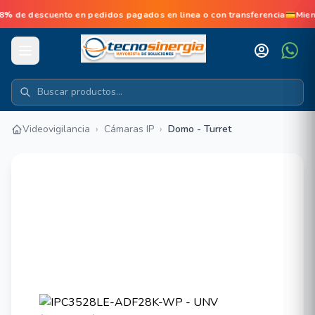
de descuento en pedidos pagados en linea o con transferencia💳Mien
Videovigilancia
›
Cámaras IP
›
Domo - Turret