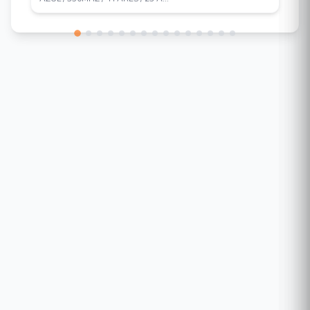
vehículos.
La tecnología ColorHunter con Wise-ISP
asegura imágenes a color las 24 horas.
Tecnología WDR real de 120 dB para escenas
con mucha luz y sombra.
Compatible con el modo pasillo 9:16.
Micrófono integrado.
Iluminación con luz blanca de hasta 30 m (98
pies).
Admite tarjeta Micro SD de hasta 512 GB.
Protección IP67 e IK10.
Alimentación por PoE.
Ajuste de 3 ejes.