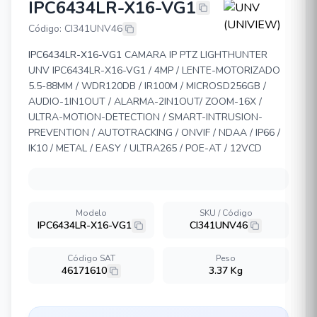
IPC6434LR-X16-VG1
UNV (UNIVIEW) IPC6434LR-X16-V
Código: CI341UNV46
IPC6434LR-X16-VG1
CAMARA IP PTZ LIGHTHUNTER
UNV IPC6434LR-X16-VG1 / 4MP / LENTE-MOTORIZADO
5.5-88MM / WDR120DB / IR100M / MICROSD256GB /
AUDIO-1IN1OUT / ALARMA-2IN1OUT/ ZOOM-16X /
ULTRA-MOTION-DETECTION / SMART-INTRUSION-
PREVENTION / AUTOTRACKING / ONVIF / NDAA / IP66 /
IK10 / METAL / EASY / ULTRA265 / POE-AT / 12VCD
Modelo
SKU / Código
IPC6434LR-X16-VG1
CI341UNV46
Código SAT
Peso
46171610
3.37 Kg