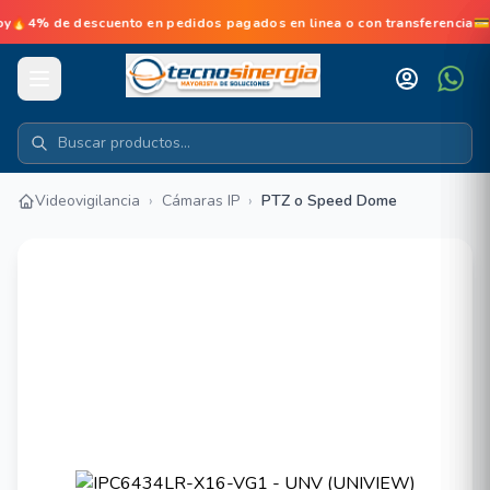
de descuento en pedidos pagados en linea o con transferencia💳No d
Videovigilancia
›
Cámaras IP
›
PTZ o Speed Dome