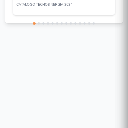
CATALOGO TECNOSINERGIA 2024
Alarma de 2 entradas y 1 salida, audio de 1
entrada y 1 salida
Protección IP66
IK10 antivandálico
Soporta
ANR
Las cámaras de UNV pueden almacenar
automáticamente las grabaciones de video en la
tarjeta SD de la cámara cuando se desconecta la
red. Una vez que se haya restaurado la red, las
grabaciones de video se enviarán de vuelta a la
NVR. Así, todas las grabaciones de video
quedarán guardadas aunque la red falle
temporalmente.
Distancia
DORI