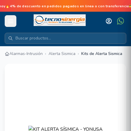
 de descuento en pedidos pagados en linea o con transferencia💳No
Alarmas-Intrusión
›
Alerta Sismica
›
Kits de Alerta Sismica