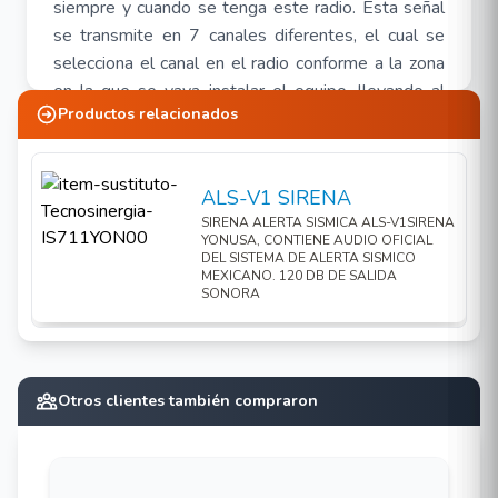
siempre y cuando se tenga este radio. Esta señal
se transmite en 7 canales diferentes, el cual se
selecciona el canal en el radio conforme a la zona
en la que se vaya instalar el equipo, llevando al
Productos relacionados
siguiente punto.
La alerta sísmica únicamente se transmite en
zonas altamente sísmicas del país como lo es:
ALS-V1 SIRENA
Ciudad de México, Puebla, Acapulco, Chilpancingo,
SIRENA ALERTA SISMICA ALS-V1SIRENA
Morelia, Oaxaca, Toluca y Morelos
YONUSA, CONTIENE AUDIO OFICIAL
DEL SISTEMA DE ALERTA SISMICO
MEXICANO. 120 DB DE SALIDA
SONORA
El radio meteorológico proporciona un audio de
alerta genérico para indicar que recibió la señal y
que se esta generando un evento sísmico, lo cual
NO emite el sonido oficial de A.S. característico
Otros clientes también compraron
del sistema. Asu vez el radio meteorológico solo
nos da puertos de salida para aditamentos propios
del dispositivo como lo puede ser una luz estrobo
o una antena para mayor cobertura.