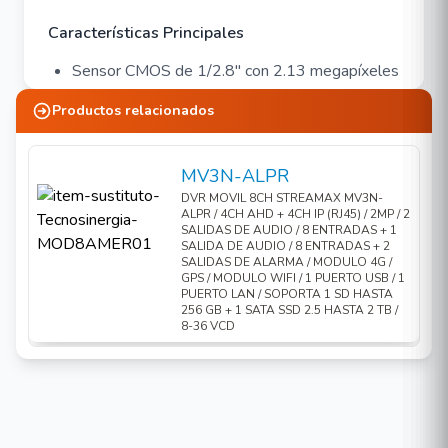
Características Principales
Sensor CMOS de 1/2.8" con 2.13 megapíxeles
Resolución: 1920H × 1080V
Productos relacionados
Iluminación mínima: 0 lux (con IR activado); 0.05
lux (con IR desactivado)
MV3N-ALPR
DVR MOVIL 8CH STREAMAX MV3N-
Obturador electrónico automático, exposición
ALPR / 4CH AHD + 4CH IP (RJ45) / 2MP / 2
SALIDAS DE AUDIO / 8 ENTRADAS + 1
automática y balance de blancos automático
SALIDA DE AUDIO / 8 ENTRADAS + 2
SALIDAS DE ALARMA / MODULO 4G /
Compatible con lentes de 2.2 mm, 2.8 mm y
GPS / MODULO WIFI / 1 PUERTO USB / 1
PUERTO LAN / SOPORTA 1 SD HASTA
3.6 mm
256 GB + 1 SATA SSD 2.5 HASTA 2 TB /
8-36 VCD
Alcance del infrarrojo: 10 a 15 metros
Diseño compacto y de fácil instalación, que
garantiza un buen rendimiento antivibración en
vehículos