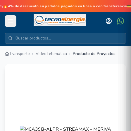
 de descuento en pedidos pagados en linea o con transferencia💳No 
Transporte
›
VideoTelemática
›
Producto de Proyectos