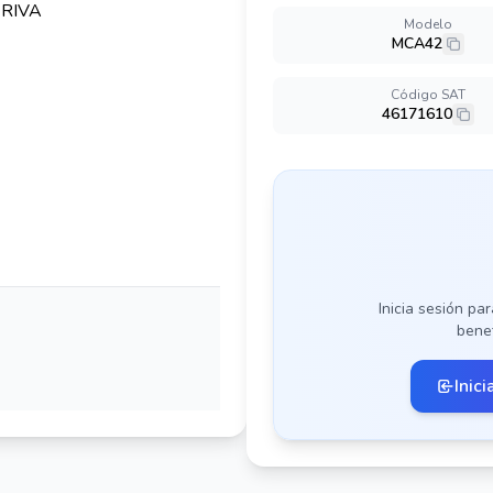
Modelo
MCA42
Código SAT
46171610
Inicia sesión par
benef
Inici