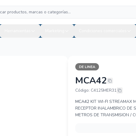
Herramientas
Marketing
Condiciones comerciales
DE LINEA
MCA42
STREAMAX -
Código: C4125MER31
MCA42
KIT WI-FI STREAMAX 
RECEPTOR INALAMBRICO DE S
METROS DE TRANSMISION / C