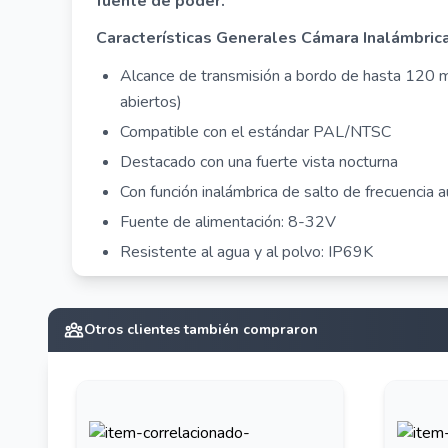
fuente de poder.
Características Generales Cámara Inalámbrica
Alcance de transmisión a bordo de hasta 120 
abiertos)
Compatible con el estándar PAL/NTSC
Destacado con una fuerte vista nocturna
Con función inalámbrica de salto de frecuencia 
Fuente de alimentación: 8-32V
Resistente al agua y al polvo: IP69K
Características Generales Receptor Inalámbri
Resolución: 1920*1080 a 30 fps
Otros clientes también compraron
Fuente de alimentación: 8-32V
Receptor monocanal
Con salto de cuadro automático inalámbrico
Salida de vídeo máxima: AHD 1080P