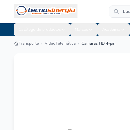
Catálogo de productos
Marcas
Academia
Transporte
›
VideoTelemática
›
Camaras HD 4-pin