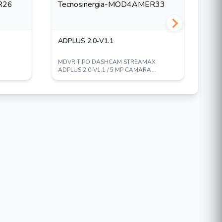
ADPLUS 2.0-V1.1
MC
MDVR TIPO DASHCAM STREAMAX
CAB
ADPLUS 2.0-V1.1 / 5 MP CAMARA
MCB
A...
FRONTAL - 2 MP CAMARA C...
COM