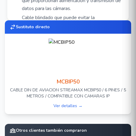
que proporcionan alimentación y transmisión de
datos para las cámaras.
Cable blindado que puede evitar la
interferencia de una
Sustituto directo
señal externa.
Equipos Compatibles
MM1N201
MM1N-G4
MM1N-GW4
MCBIP50
MX1N-G4
CABLE DIN DE AVIACION STREAMAX MCBIP50 / 6 PINES / 5
MX1N-GW4
METROS / COMPATIBLE CON CAMARAS IP
MM1T-GW4
Ver detalles →
ADPLUS 2.0
(Requiere Cable de video
ADPLUS-CABLE DE VIDEO
)
MDC240 / ADPLUS
(Requiere Cable de
Otros clientes también compraron
video
ADPLUS-CABLE DE VIDEO
)