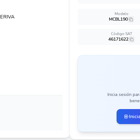
Modelo
MCBL190
Código SAT
46171622
Inicia sesión par
benef
Inici