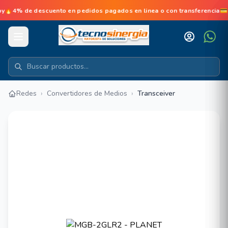
de descuento en pedidos pagados en linea o con transferencia💳No d
Redes
›
Convertidores de Medios
›
Transceiver