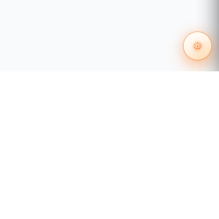
Redes metropolitanas:
Perfecto para
proveedores de servicios con
necesidades de 2.5G.
Monitoreo avanzado:
Diagnóstico en
tiempo real con DDM para
mantenimiento preventivo.
Ambientes controlados:
Opera en
temperaturas de 0°C a 70°C (versión
estándar).
¿Qué necesito para usarlo?
Switch o equipo compatible
con
puerto SFP 2.5G (ej. switches PLANET).
Cable de fibra monomodo
con
55 1204 8000
conectores LC duplex.