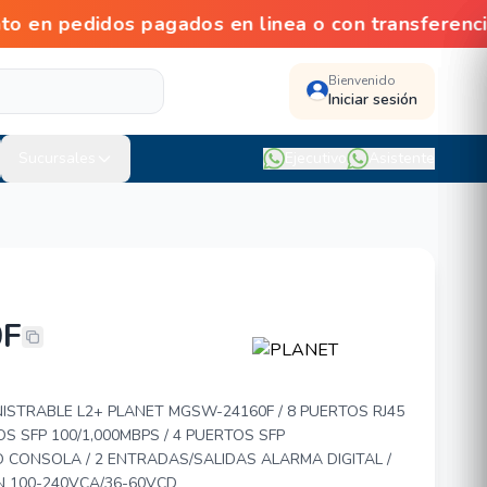
edidos pagados en linea o con transferencia
Bienvenido
Iniciar sesión
Sucursales
Ejecutivo
Asistente
F
W-24160F
STRABLE L2+ PLANET MGSW-24160F / 8 PUERTOS RJ45
OS SFP 100/1,000MBPS / 4 PUERTOS SFP
TO CONSOLA / 2 ENTRADAS/SALIDAS ALARMA DIGITAL /
N 100-240VCA/36-60VCD