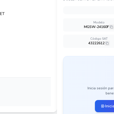
Modelo
MGSW-24160F
Código SAT
43222612
Inicia sesión par
benef
Inici