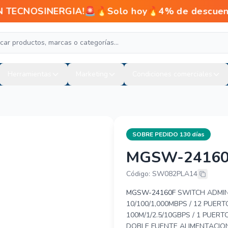
NOSINERGIA!🚨🔥Solo hoy🔥4% de descuento en p
Herramientas
Marketing
Condiciones comerciales
SOBRE PEDIDO 130 días
MGSW-24160
PLANET MGS
Código: SW082PLA14
MGSW-24160F
SWITCH ADMINI
10/100/1,000MBPS / 12 PUERT
100M/1/2.5/10GBPS / 1 PUER
DOBLE FUENTE ALIMENTACIO